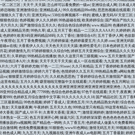
V一区二区三区
|
天天干,天天舔
|
怎么样可以看免费的一级av
|
亚洲综合成人网
|
日本成人
婷婷总啪啪
|
亚洲激情综合
|
亚洲精品成人
|
99久在线精品99re8热
|
思思热视频在线观看
|
夜狠狠久久丁香六月
|
亚洲无码yw
|
538任你爽视频不一样的
|
蜜桃人妻无码AV天堂三区
|
狠狠色综合
|
色婷视频
|
伊人久久婷婷
|
99热超碰在线
|
欧美婷婷综合
|
国产精自产拍久久
五月六月久久
|
国产激情综合五月久久
|
色综合色综合婷婷热
|
www.精品99
|
色播婷婷五月
韓成人亚洲精品另类
|
99热久草
|
成人五月天丁香
|
精品一二三区久久AAA片
|
久婷婷婷
|
线
|
色婷婷9
|
欧美S码亚洲码精品M码
|
久久丁香社
|
激情综合4月
|
五月丁香伊人网
|
色欲
久午夜理论
|
五月丁香免费视频
|
六月婷婷操逼
|
色婷婷最爱五月
|
久久婷.com
|
亚洲无码影
超碰av在线
|
大香蕉伊人久久
|
天天色天天日天天舔
|
教师性爱毛片
|
日本色婷婷五月天成
五月花
|
婷婷激情九月
|
97婷婷狠狠久久综合9色
|
婷婷五月天亚洲综合
|
亚洲精品久久久无
情五月
|
久草婷妨
|
99热精品在线播放
|
热久久这里只有三级视频
|
www.五月天激情
|
国产
4399在线日本A片
|
久青操
|
天天干天天干天天操
|
成人一区在线观看
|
九九亚洲
|
五月婷网
A片久
|
六月丁香婷婷尤物
|
97色一二三
|
91seav
|
久久只有精品
|
五月丁香婷婷欧美色图视
精品视频
|
婷婷激情综合
|
婷婷六月丁香色
|
色情婷婷久久五月天
|
99热精品免费
|
a网站免费
品va
|
狠狠爱五月婷婷综合六月
|
久久机热思思热
|
丁香婷婷综合色五月激情国产基地
|
热这里有精品
|
五月久久网
|
噼里啪啦完整版中文在线观看
|
六月婷婷视频
|
色五月网址
|
日
夂夂夂夂夂夂夂夂夂夂夂夂夂夂夂夂夂亚洲亚洲亚洲亚洲亚洲亚洲亚洲亚洲色
|
九九99
99亚州综合精品成人网
|
77799热
|
色综合色婷色基地
|
97色干在线观看
|
天天干,夜夜爽
|
黄999
|
色婷婷五月综合激情中文字幕
|
91久久久久久久久18
|
国产精品社区
|
五月丁香
区三区最新精品
|
99色色视频
|
婷婷丁香成人
|
亚洲色五月
|
91九色精品熟女内射
|
综合色色
色 熟女
|
天天做夜夜爽
|
午夜婷婷
|
五月天久久色
|
999热这里只有精品
|
99这里有精品
|
ww
婷大香蕉
|
国产成人AV不卡
|
久青草大香蕉
|
亚洲久艹
|
激情亚洲婷婷
|
激情98色婷婷五
|
日本熟女一区二区
|
色五月亚洲开心网
|
操逼六区
|
五月婷婷深深爱
|
色色色色色色色五
用播放器的va视频网
|
国产精品色一哟哟
|
久久丁香五月
|
色婷婷成人做爰A片免费看网
综合激情网
|
色情免费视频播放
|
91狠狠色
|
www91色网站
|
激情无码五月天
|
99视频在线
看
|
桃色成人网
|
九九五月天
|
九九视频在线
|
亚洲午夜成人av电影网
|
五月丁香最新
|
婷婷