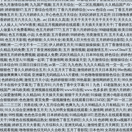
色九月激情综合网
|
九九国产视频
|
五月天天综合
|
一区二区乱视频码
|
久久精品国产A
婷
|
婷婷狠狠97
|
五月丁香综合伦理片
|
丁香六月婷婷综合
|
www.色综合.com
|
丁香五月
噜噜五月天
|
五六月婷婷久久
|
开心色色五月天综合
|
无码区婷婷五月花开
|
日日噜噜夜
香婷婷五月六月久久
|
九热...av
|
日本久久高清
|
天天干天天干天天干天天干天
|
天天久久
人人操人人
|
WWW夜夜
|
精品五月视频婷婷在线观看
|
天天插天天射天天干
|
丁香婷婷
人做爰A片免费看网站
|
色五月婷婷7777
|
五月丁香六月婷婷综合
|
99碰碰视频
|
欧美日
网站
|
色五月视频,小说
|
久色资源
|
五月香婷婷
|
99婷婷色
|
另类激情五月
|
五月天成人在
88
|
色五月天影视
|
色婷狠狠
|
久久99大全
|
欧美黑人巨大性生话
|
五月婷婷综合影院
|
久
洲欧洲一二
|
中文不卡一二三区
|
伊人婷婷五月天
|
91疯狂操操操操
|
五月丁香激情在线
|
久精品无码免费
|
五月丁香亚洲校园欧美
|
五月 激情视频
|
超碰激情五月
|
wwwC0maV
激情五月婷婷免费视频
|
超碰成人免费
|
武则天精品久久
|
日本99在线
|
婷色综合
|
婷婷色
视频
|
色天堂A
|
91视频一起草
|
丁香激情网
|
欧美操逼天堂
|
九月激情综合
|
狠狠操综合
|
日本综合99
|
日屌日日操日日色
|
av第一二区
|
九九色热
|
九九久久精品
|
性一交一乱一交
狠狠色丁香久久婷婷综合五月
|
久久五月天丁香花
|
激情婷婷五月天日本系列
|
99er热
腿做爽爽爽A片唱戏 亚洲爆乳无码精品AAA片蜜桃
|
91色噜噜狠狠狠狠色综合
|
亚洲精
|
色婷婷综合网
|
激情五月天小说
|
色婷婷狠狠18禁
|
99热最新
|
激情网婷婷五月天
|
99久
不卡在线中文字幕无
|
丁香五月91
|
六月色丁香中文字幕
|
91丨九色丨43老版熟女
|
夂夂
线国产
|
神马欧美精
|
亚洲视频在线观看99
|
www91在线
|
www.色多多婷
|
亚洲六月婷婷
|
心深爱激情网
|
久久精品66
|
天天操天天操
|
狠狠干天天内射
|
91操碰
|
亚洲小电影在线观看
合狠狠婷婷
|
色色激情
|
黄页免费一级视频懂色
|
在线观看日韩12345区
|
国产AV一区二
品二二三三区
|
另类在线
|
伊人五月综合网
|
色爽九九
|
久久99精品久久只有精品
|
91 九
玖
|
91久久综合亚洲鲁鲁五月天
|
九九99男女视频在线观看
|
久激情网
|
婷婷五月六月
|
婷
播放
|
99性视频
|
色色色宗合网
|
日本婷婷在线
|
91精品电影18T
|
思思热久在线观看视频
|
天干
|
99黄色在线视频精品熟女
|
狠狠色丁香五月婷巨
|
久久久18
|
色婷网
|
欧美va视频不
色视频
|
婷婷五月天大香蕉
|
六月综和久久
|
亚洲无码成人
|
激情性爱五月天网页
|
五月天
线观看视频
|
噜噜狠狠色综无码久久合欧美
|
五月丁香影院
|
日本色99
|
女高怪谈在线观