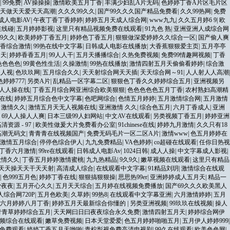
|
99免费
|
AV操操操
|
激情欧美五月丁香
|
丰满少妇乱A片无码
|
色婷婷丁香A片区毛片区
天做天天爱天天高潮
|
久久久99久久
|
国产99久久久国产精品免费看
|
久久99热网
|
免费
成人电影AV
|
午夜丁香丁香婷婷
|
婷婷五月天成人综合网
|
www九九
|
久久五月婷6 9
|
欧
在线碰
|
五月婷婷影视
|
这里只有精品视频免费在线观看
|
91九色 熟
|
亚洲亚洲人成综合网
9久久
|
欧美婷婷丁香五月
|
婷婷色丁香五月
|
狠狠做深爱婷婷久久综合一区
|
国产偷人爽
丁香综合激情
|
99热在线中文字幕
|
日韩成人电影在线播放
|
大香蕉狠狠爱主页
|
五月亭亭
月天
|
婷婷香香五月
|
99人人干
|
五月天播播综合
|
久热免费视频
|
免费99情趣网视频
|
丁香
色色色色
|
99黄色性生活
|
久操激情
|
99热在线播放
|
激情四射五月天偷偷看婷婷
|
综合激
人人视
|
色玖玖网
|
五月综合久久
|
天天射综合网天天插
|
天天综合网～91
|
人人射人人高潮
|
婷婷777
|
另类A片
|
乱精品一区字幕二区
|
狠狠色丁香久久婷婷综合五月
|
亚洲视频另
7人人操在线
|
丁香五月综合网亚洲综合欧美狠狠
|
色色色色色五月丁香
|
农村熟妇高潮精
在线
|
婷婷五月综合色中文字幕
|
色吧网综合
|
色情五月婷婷
|
五月激情综合网
|
五月激情
月激情久久
|
激情五月天无人视频在线
|
亚洲激情 久久
|
综合色五月
|
六月丁香成人
|
亚洲
|
69人人操人人爽
|
日本三级99人妇网站
|
中文AV在线观看
|
另类视频丁香五月
|
婷婷亚洲
资源 - 97
|
欧美性做爰大片免费看办公室
|
91chinese在线
|
婷婷九月激情
|
久久只有18
高潮无码文
|
青青青在线视频国产
|
免费无码毛片一区二区A片
|
激情www
|
色五月婷婷在
激情五月综合
|
停停色综合伊人
|
九九免费精品
|
VA色婷婷
|
co超碰在线观看
|
任你日热视
丁香六月激情
|
99re在线观看
|
日韩成人电影Av
|
1024日韩
|
成人人操
|
中文字幕成人影视
|
激情久久
|
丁香五月婷婷激情蜜桃
|
九九热精品
|
9久9久
|
嫩草视频在线观看
|
这里只有精品
天天操天天干天天射
|
高清成人综合
|
在线观看中文字幕
|
91精品刘玥
|
激情综合在线观
|
色999五月色
|
婷婷丁香在线
|
狠狠搞狠狠操
|
思思热99er
|
亚洲婷婷成人五月天
|
精品一
爱夜夜
|
五月开心久久
|
五月天天综合
|
五月婷在线视频免费播放
|
国产69久久久欧美黑人
综合网720P
|
五月色欧美
|
久草婷
|
99热8
|
在线观看中文字幕亚洲
|
六月激情婷婷
|
五月
六月婷婷八月丁香
|
婷婷五月天最新综合你懂的
|
另类亚洲视频
|
99玖玖在线视频
|
操人
青青草婷婷综合五月
|
天天网曰日曰夜夜综合永久免费
|
激情四射五月天
|
婷婷综合网伊
频综合在线观看
|
嫩草免费视频
|
日本天堂爱爱
|
色五月婷婷啪啪五月
|
五月伊人婷婷999
|
免费观看
|
婷婷丁香五月天哟啪
|
青柠影视免费高清电视剧
|
99久在线观看
|
欧美色色网
|