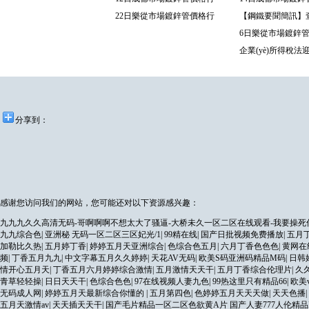
22日樂從市場鍍鋅管價格行
【鋼鐵要聞簡訊】
6日樂從市場鍍鋅
企業(yè)所得稅
分享到：
感谢您访问我们的网站，您可能还对以下资源感兴趣：
九九九久久高清无码-哥啊啊啊不想太大了骚逼-大桥未久一区二区在线观看-我要操死你
九九综合色
|
亚洲秘 无码一区二区三区妃光/1
|
99精在线
|
国产日批视频免费播放
|
五月丁
加勒比久热
|
五月婷丁香
|
婷婷五月天亚洲综合
|
色综合色五月
|
六月丁香色色色
|
黄网在
频
|
丁香五月九九
|
中文字幕五月久久婷婷
|
天花AV无码
|
欧美S码亚洲码精品M码
|
日韩
情开心五月天
|
丁香五月六月婷婷综合激情
|
五月激情天天干
|
五月丁香综合伦理片
|
久
青草轻轻操
|
日日天天干
|
色综合色色
|
97在线视频人妻九色
|
99热这里只有精品66
|
欧美
无码成人网
|
婷婷五月天最新综合你懂的
|
五月第四色
|
色婷婷五月天天天做
|
天天色播
|
五月天激情av
|
天天插天天干
|
国产毛片精品一区二区色欲黄A片 国产人妻777人伦精品