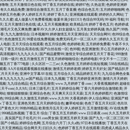
噜噜噜
|
五月天激情日色在线
|
99丁香五月婷婷在线
|
婷婷97色
|
久热这里
|
色婷婷亚洲婷
只有久久精品免费
|
激情综合激情五月
|
五月丁香直播
|
色综合色五月
|
五月婷婷啪啪网
|
色
婷婷五月色播
|
伊人婷婷五月天
|
婷婷丁香久久
|
亚洲视频在线观看
|
婷婷的久久网站
|
丁
久久久蜜
|
成人做爰A片免费看视频
|
做爰丰满少妇1313
|
色综合99无码
|
99 福利 导航
|
91
天
|
五月天激情日色在线
|
成人五月天视频播放
|
欧美精品18
|
婷婷丁香色五月
|
色婷婷成
高潮毛片又色又爽免费
|
嫩草AV久久伊人妇女超级A
|
五月美女婷婷风骚
|
热久国产
|
99热
影香
|
九九九激情综合
|
日本视频99
|
婷婷激情五月天亚洲综合
|
天天综合网91
|
色99综合色
片
|
色色激情五月
|
99爱在线免费视频
|
免费无码毛片一区二区A片
|
婷婷久久五月天
|
亚
人电影
|
五月天综合在线观看
|
色五月综合网
|
色婷婷欧美
|
五月婷婷免费看
|
午夜不卡久
码
|
丁香五月综合高清在线
|
国产白丝在线一区
|
色99视
|
色亚洲激情
|
开心五月婷婷伊人
|
高清视频91九九九久久久
|
国产精品蜜臀99
|
激情文学综合婷婷五月天丁香花
|
999激情
|
日韩一级片
|
色五月激情五月丁香五月婷婷啪啪综合
|
色婷婷电影
|
中文不卡一二三区
|
频五月丁香777电影
|
久久区区一二三av
|
久色激情
|
五月婷婷在线短视频
|
538在线精品
|
观看
|
AA片在线观看视频在线播放
|
激情五月婷婷老师
|
婷婷五月天奸女
|
国产精品扒开
五月天天天色
|
亚洲中文字幕AV在线
|
五月综合久久
|
精品婷婷五月天
|
九九综合网色全集
本九九九九九九
|
av国产精品
|
日本九九视频
|
丁香五月婷婷亚洲另类
|
激情六月天婷婷
|
视频
|
九九综合精品
|
色五月综合激情
|
www.九月婷婷丁香.com
|
大香蕉视频婷婷
|
超碰在
天天干com
|
久久9久
|
日本三级毛片
|
五月天婷婷综合网
|
丁香六月婷婷综合激情欧美
|
开
网站
|
狠狠搞狠狠操
|
亚洲综合色色
|
天天爽天天日天天舔
|
五月天色婷婷图片
|
色激情综
色
|
99综合网
|
久久激情五月婷婷
|
www.久久99
|
大香蕉婷婷
|
伊人综合网站
|
亚洲国产精
w.丁香五月
|
亚洲色另类
|
五月天婷婷综合色
|
嫩草哈哈操
|
色色丁香五月天社区
|
色玖玖
国产黄色大片
|
99热99精品
|
欧美情月伍月天
|
伊人婷婷五月
|
五月激情影视
|
AV在线免费
月
|
996精品热视频
|
丁香五月 综合
|
丁香五月五月婷婷
|
www.日日夜夜.com
|
久久五月婷天
站
|
..真实国产乱子伦毛片
|
91.com男女操
|
亚洲五月婷天天操
|
国产九九一区二区三区
|
99
|
国产小精品
|
婷婷综合色网
|
五月综合六月丁
|
久久a热
|
97日本在线播放
|
丁香五月天在
五月天亚洲精品
|
综合网天天
|
曰曰久久
|
色婷婷丁香五月天在线观看
|
四虎成人精品永久