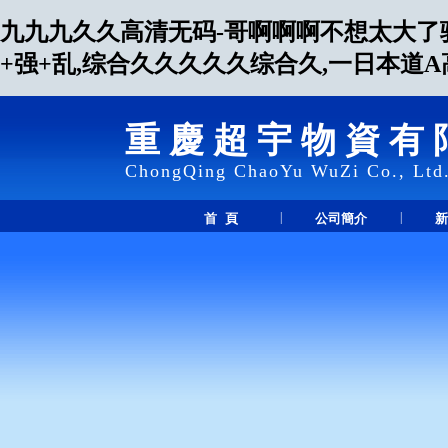
九九九久久高清无码-哥啊啊啊不想太大了骚
+强+乱,综合久久久久久综合久,一日本道
重慶超宇物資有
ChongQing ChaoYu WuZi Co., Ltd
|
|
首 頁
公司簡介
新