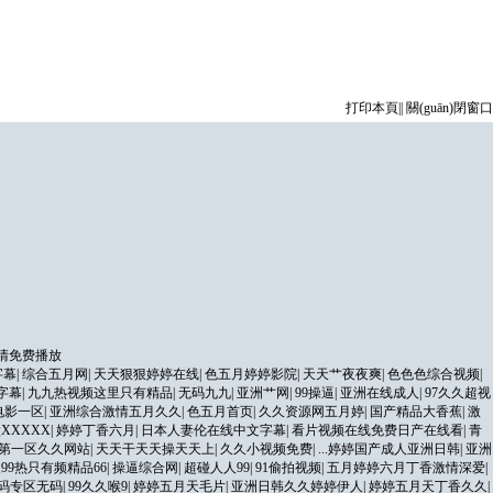
打印本頁
||
關(guān)閉窗口
高清免费播放
字幕
|
综合五月网
|
天天狠狠婷婷在线
|
色五月婷婷影院
|
天天艹夜夜爽
|
色色色综合视频
|
字幕
|
九九热视频这里只有精品
|
无码九九
|
亚洲艹网
|
99操逼
|
亚洲在线成人
|
97久久超视
电影一区
|
亚洲综合激情五月久久
|
色五月首页
|
久久资源网五月婷
|
国产精品大香蕉
|
激
XXXXX
|
婷婷丁香六月
|
日本人妻伦在线中文字幕
|
看片视频在线免费日产在线看
|
青
第一区久久网站
|
天天干天天操天天上
|
久久小视频免费
|
...婷婷国产成人亚洲日韩
|
亚洲
99热只有频精品66
|
操逼综合网
|
超碰人人99
|
91偷拍视频
|
五月婷婷六月丁香激情深爱
|
码专区无码
|
99久久喉9
|
婷婷五月天毛片
|
亚洲日韩久久婷婷伊人
|
婷婷五月天丁香久久
|