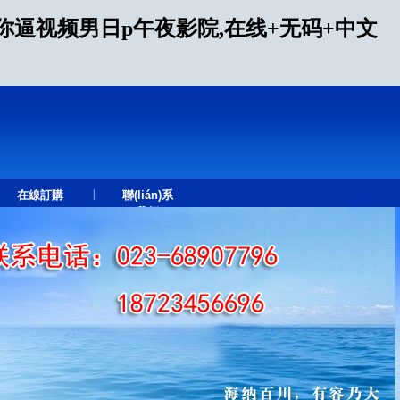
逼视频男日p午夜影院,在线+无码+中文
|
在線訂購
聯(lián)系
我們