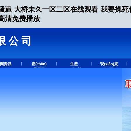
逼-大桥未久一区二区在线观看-我要操死你
A高清免费播放
限公司
.
|
|
|
|
聞資訊
產(chǎn)
生產
現(xiàn)貸
品展示
(chǎn)設
資源
(shè)備