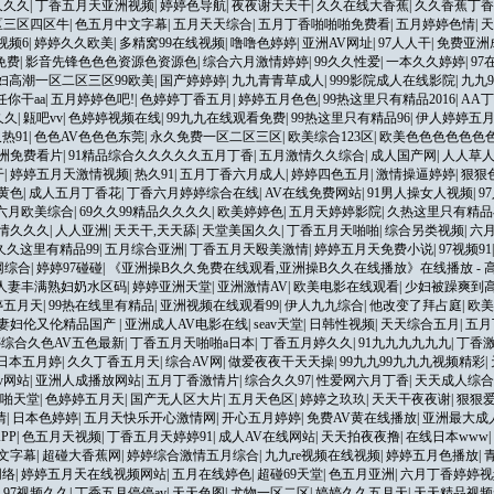
久久久
|
丁香五月天亚洲视频
|
婷婷色导航
|
夜夜谢天天干
|
久久在线大香蕉
|
久久香蕉丁香
区三区四区牛
|
色五月中文字幕
|
五月天天综合
|
五月丁香啪啪啪免费看
|
五月婷婷色情
|
天
视频6
|
婷婷久久欧美
|
多精窝99在线视频
|
噜噜色婷婷
|
亚洲AV网址
|
97人人干
|
免费亚洲
免费
|
影音先锋色色色资源色资源色
|
综合六月激情婷婷
|
99久久性爱
|
一本久久婷婷
|
97
妇高潮一区二区三区99欧美
|
国产婷婷婷
|
九九青青草成人
|
999影院成人在线影院
|
九九9
任你干aa
|
五月婷婷色吧!
|
色婷婷丁香五月
|
婷婷五月色色
|
99热这里只有精品2016
|
AA
久久
|
甈吧vv
|
色婷婷视频在线
|
99九九在线观看免费
|
99热这里只有精品96
|
伊人婷婷五
热91
|
色色AV色色色东莞
|
永久免费一区二区三区
|
欧美综合123区
|
欧美色色色色色色
洲免费看片
|
91精品综合久久久久久五月丁香
|
五月激情久久综合
|
成人国产网
|
人人草
干
|
婷婷五月天激情视频
|
热久91
|
五月丁香六月成人
|
婷婷四色五月
|
激情操逼婷婷
|
狠狠色
黄色
|
成人五月丁香花
|
丁香六月婷婷综合在线
|
AV在线免费网站
|
91男人操女人视频
|
9
六月欧美综合
|
69久久99精品久久久久
|
欧美婷婷色
|
五月天婷婷影院
|
久热这里只有精品
情久久久
|
人人亚洲
|
天天干,天天舔
|
天堂美国久久
|
丁香五月天啪啪
|
综合另类视频
|
六
久久这里有精品99
|
五月综合亚洲
|
丁香五月天殴美激情
|
婷婷五月天免费小说
|
97视频91
网综合
|
婷婷97碰碰
|
《亚洲操B久久免费在线观看,亚洲操B久久在线播放》在线播放 - 高清
人妻丰满熟妇奶水区码
|
婷婷亚洲天堂
|
亚洲激情AV
|
欧美电影在线观看
|
少妇被躁爽到
婷五月天
|
99热在线里有精品
|
亚洲视频在线观看99
|
伊人九九综合
|
他改变了拜占庭
|
欧美
妻妇伦又伦精品国产
|
亚洲成人AV电影在线
|
seav天堂
|
日韩性视频
|
天天综合五月
|
五月
综合久色AV五色最新
|
丁香五月天啪啪a日本
|
丁香五月婷久久
|
91九九九九九九
|
丁香
日本五月婷
|
久久丁香五月天
|
综合AV网
|
做爱夜夜干天天操
|
99九九99九九九视频精彩
|
v网站
|
亚洲人成播放网站
|
五月丁香激情片
|
综合久久97
|
性爱网六月丁香
|
天天成人综合
啪天堂
|
色婷婷五月天
|
国产无人区大片
|
五月天色区
|
婷婷之玖玖
|
天天干夜夜谢
|
狠狠
情
|
日本色婷婷
|
五月天快乐开心激情网
|
开心五月婷婷
|
免费AV黄在线播放
|
亚洲最大成人
PP
|
色五月天视频
|
丁香五月天婷婷91
|
成人AV在线网站
|
天天拍夜夜撸
|
在线日本www
|
文字幕
|
超碰大香蕉网
|
婷婷综合激情五月综合
|
九九re视频在线视频
|
婷婷五月色播放
|
网络
|
婷婷五月天在线视频网站
|
五月在线婷色
|
超碰69天堂
|
色五月亚洲
|
六月丁香婷婷视
|
97视频久久
|
丁香五月停停av
|
天天色图
|
尤物一区二区
|
婷婷久久五月天
|
天天精品视频