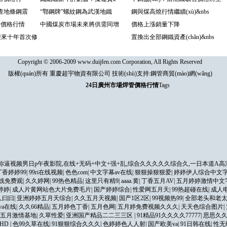
查地條鋼震
“鄂鋼牌”螺紋鋼為武漢地鐵
鋼與煤高燒行情繼續(xù)&nbs
管價格行情
中國煤炭市場未來將供需同增
價格上漲銷量下降
法迎來十年首次修
置換出全部鋼鐵資產(chǎn)&nbs
Copyright © 2006-2009 www.duijfen.com Corporation, All Rights Reserved
版權(quán)所有 重慶超宇物資有限公司 技術(shù)支持:
鋼管商貿(mào)網(wǎng)
24日廣州市場焊管價格行情
Tags
逼视频男日p午夜影院,在线+无码+中文+强+乱,综合久久久久久综合久,一日本道A
香婷婷99
|
99ri在线视频
|
色色com
|
中文字幕av在线
|
狠狠操狠狠爱
|
婷婷伊人综合中文
线免费观
|
久久婷网
|
99热色精品
|
这里只有精9
|
aaaa.黄
|
丁香五月AV
|
五月婷婷激情中文
婷婷
|
成人片黄网站色大片免费毛片
|
国产婷婷综合
|
性爱网五月天
|
99热超碰在线
|
成人
久曰曰
|
亚洲婷婷五月天综合
|
久久五月天视频
|
国产1区2区
|
99视频热99
|
全部老头和老太
va在线
|
久久66精品
|
五月婷色丁香
|
五月色网
|
五月婷免费视频久久久
|
天天色综合图片
|
五月激情基地
|
久草性爱
|
亚洲国产精品二二三三区
|
91精品91久久久久77777
|
思思久久
HD
|
色99久草在线
|
91狠狠综合久久久
|
色婷婷色人人射
|
国产欧美va
|
91日韩在线
|
性无