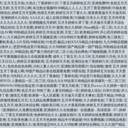
天
|
五月天五月色
|
久热久
|
丁香婷婷六月
|
丁香五月婷婷色五月
|
亚洲免费99
|
色色五月天
五月婷
|
五月天开心网
|
东北熟女视频99
|
69精品人人人人
|
五月丁香亚洲婷婷
|
91狼友视
情综合
|
婷婷五月天堂网
|
色情五月婷
|
婷婷五月天丁香久久
|
夜夜夜夜做天天天做无码
|
亚洲婷婷久久综合
|
AAA久久
|
成人在线日韩欧美
|
91操碰
|
日本久久天堂
|
五月停停直
九久久九久久九久久
|
亚洲视频伍月婷婷
|
五月天婷婷久草丁香
|
天天做天天爱天天综合
97精品自拍
|
五月天色图
|
婷婷五月天AV激情
|
热久久婷婷
|
26uuu精品一区二区
|
久久久五
综合AV网
|
99热精品无码
|
婷婷五月综合亚洲
|
天堂二区
|
欧美精品999
|
开心四月婷婷在线
伊人
|
久久精品99
|
婷婷五月天视频亚洲
|
120分钟婬片免费看
|
婷婷在线网
|
色三级色三
看欧美成人A片无码
|
99精在线
|
91色涩
|
极品少妇XXXX精品少妇偷拍
|
九九99精品视频
在线伊人
|
思思99热这里只有精品
|
久久99婷婷
|
国产精品第一国产精品
|
99热精品在线观
五月久久
|
99精品热
|
国产暴力强伦轩1区二区小说
|
综合网色
|
97碰碰视频
|
天天摸天天
中字幕视频在线永久在线观看免费
|
成年人丁香五月
|
久久538
|
五月婷婷六月色
|
天天天
天天日日人
|
婷婷五月激情欧美
|
五月婷婷天天色
|
亚洲综合色丁香婷婷六月
|
涩涩婷婷五
 久久
|
色色色色色色网
|
少妇人妻人伦A片
|
亚洲欧洲另类图片
|
综合啪啪
|
激情 五月 婷婷
五月丁香成人网
|
99国产精品白浆在线观看免费
|
99爱在线
|
天堂婷婷五月在线
|
天天爱
区男女
|
9|无码久久久久久
|
五月丁香偷拍
|
丁香婷在线
|
99这里只有精品视频
|
久久久潮
婷DVD
|
人妻精品一区二区三区
|
综合久久8
|
99这里只有精品8
|
欧美爆乳一区二区三区
|
99WWW
|
99热在线这里
|
91操在线观看
|
丁香五月欧美
|
丁香五月www
|
久久婷婷一级片
|
九综合图片网
|
色五月女
|
99热丁香
|
人妻无码精品一区
|
婷婷成人综合
|
日本91在线
|
伊人
婷丁香
|
激情五月图
|
欧洲第一无人区观看
|
天天做天天爱天天爽在
|
思思干精品
|
99热这
婷婷激情鹿城五月天
|
九九精品免费视频99
|
五月亭亭狠狠
|
久久婷婷色色
|
丁香五月影
|
五
综合五月天
|
欧美日本综合网
|
1级欧美日韩
|
久久大香蕉同僚
|
婷婷五月天激情综合婷婷五
《亚洲操B久久免费在线观看,亚洲操B久久在线播放》在线播放 - 高清资源 - 97
|
婷婷
合久
|
丁香五月婷婷高清
|
色婷婷综合久久
|
超碰在线91
|
五月婷婷在线免费观看
|
婷婷五月
亚洲
|
五月欧美色播
|
久久五月天色婷婷
|
精品牛仔裤超碰
|
99久免费视频
|
日韩精品电影
|
在线视频
|
亚洲激情久久
|
欧美性猛交99久久久久99按摩
|
婷婷综合网站
|
久久久国产精品