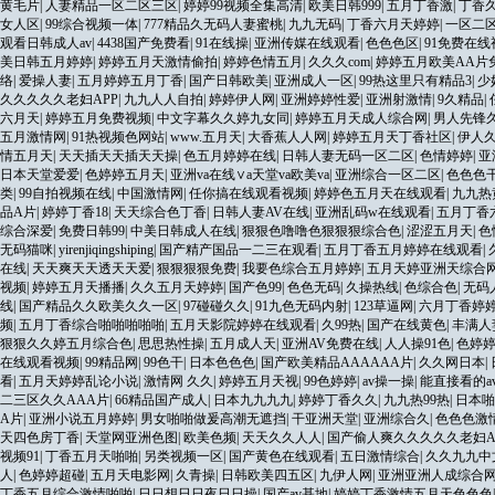
黄毛片
|
人妻精品一区二区三区
|
婷婷99视频全集高清
|
欧美日韩999
|
五月丁香激
|
丁香
女人区
|
99综合视频一体
|
777精品久无码人妻蜜桃
|
九九无码
|
丁香六月天婷婷
|
一区二
观看日韩成人av
|
4438国产免费看
|
91在线操
|
亚洲传媒在线观看
|
色色色区
|
91免费在线
美日韩五月婷婷
|
婷婷五月天激情偷拍
|
婷婷色情五月
|
久久久com
|
婷婷五月欧美AA片
络
|
爱操人妻
|
五月婷婷五月丁香
|
国产日韩欧美
|
亚洲成人一区
|
99热这里只有精品3
|
少
久久久久久老妇APP
|
九九人人自拍
|
婷婷伊人网
|
亚洲婷婷性爱
|
亚洲射激情
|
9久精品
|
六月天
|
婷婷五月免费视频
|
中文字幕久久婷九女同
|
婷婷五月天成人综合网
|
男人先锋
五月激情网
|
91热视频色网站
|
www.五月天
|
大香蕉人人网
|
婷婷五月天丁香社区
|
伊人久
情五月天
|
天天插天天插天天操
|
色五月婷婷在线
|
日韩人妻无码一区二区
|
色情婷婷
|
亚
日本天堂爱爱
|
色婷婷五月天
|
亚洲va在线∨a天堂va欧美va
|
亚洲综合一区二区
|
色色色
类
|
99自拍视频在线
|
中国激情网
|
任你搞在线观看视频
|
婷婷色五月天在线观看
|
九九热
品A片
|
婷婷丁香18
|
天天综合色丁香
|
日韩人妻AV在线
|
亚洲乱码w在线观看
|
五月丁香
综合深爱
|
免费日韩99
|
中美日韩成人在线
|
狠狠色噜噜色狠狠狠综合色
|
涩涩五月天
|
色
无码猫咪
|
yirenjiqingshiping
|
国产精产国品一二三在观看
|
五月丁香五月婷婷在线观看
|
在线
|
天天爽天天透天天爱
|
狠狠狠狠免费
|
我要色综合五月婷婷
|
五月天婷亚洲天综合
视频
|
婷婷五月天播播
|
久久五月天婷婷
|
国产色99
|
色色无码
|
久操热线
|
色综合色
|
无码
线
|
国产精品久久欧美久久一区
|
97碰碰久久
|
91九色无码内射
|
123草逼网
|
六月丁香婷
频
|
五月丁香综合啪啪啪啪啪
|
五月天影院婷婷在线观看
|
久99热
|
国产在线黄色
|
丰满人
狠狠久久婷五月综合色
|
思思热性操
|
五月成人天
|
亚洲AV免费在线
|
人人操91色
|
色婷婷
在线观看视频
|
99精品网
|
99色干
|
日本色色色
|
国产欧美精品AAAAAA片
|
久久网日本
|
看
|
五月天婷婷乱论小说
|
激情网 久久
|
婷婷五月天视
|
99色婷婷
|
av操一操
|
能直接看的a
二三区久久AAA片
|
66精品国产成人
|
日本九九九九
|
婷婷丁香久久
|
九九热99热
|
日本啪
A片
|
亚洲小说五月婷婷
|
男女啪啪做爰高潮无遮挡
|
干亚洲天堂
|
亚洲综合久
|
色色色激
天四色房丁香
|
天堂网亚洲色图
|
欧美色频
|
天天久久人人
|
国产偷人爽久久久久久老妇A
视频91
|
丁香五月天啪啪
|
另类视频一区
|
国产黄色在线观看
|
五日激情综合
|
久久九九中
人
|
色婷婷超碰
|
五月天电影网
|
久青操
|
日韩欧美四五区
|
九伊人网
|
亚洲亚洲人成综合
丁香五月综合激情啪啪
|
日日想日日夜日日操
|
国产av基地
|
婷婷丁香激情五月天色色色