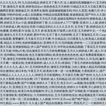
久久久九九九 99
|
九九综合精品
|
婷婷五月丁香六月
|
女人被躁到高潮嗷嗷叫小
|
五月婷
丁香
|
激情伍月 欧美
|
婷婷色综合av
|
热热色色五月天婷婷
|
91精品又长又大又粗又爽又
频网页更新
|
狠狠做五月
|
亚洲男女激情
|
超级碰碰视频无码
|
99久久思思
|
色播六月
|
伊
视频
|
99热99在线
|
av成人在线播放
|
99精品在线观看视频
|
操逼棍操逼
|
国产99久久久
播
|
婷婷五月激情欧美大胆视频
|
天天玩天天摸
|
超碰在线网站9
|
色色热99
|
狠狠色成人
网
|
婷婷五月天av小说
|
狠狠爱婷婷丁香
|
久久综合伊人77777蜜臀
|
亚洲AV人人操
|
婷婷
月天婷婷成人网
|
色综合另类
|
91精品无码久久久久久五月天
|
五月色丁香
|
婷婷综合五
色播播
|
亚洲性爱AV在线
|
五月天 婷 欧美亚洲
|
97操男人的天堂
|
五月婷婷中文
|
一个色
级
|
激情九月天天天天婷婷
|
爱99干99
|
五月丁香六月婷婷网
|
五月丁香激情五月天
|
Cao
在线观看
|
蜜臀嫩草
|
天天操天天日天天爽
|
中文精品在
|
日日夜夜九九
|
欧美成人在线观
看
|
精品久久99码
|
色婷婷视频综合
|
亚洲性天天
|
91无码视频
|
婷婷色一二三区波多野结
透天天舔
|
亚洲激情精品
|
伊人国产婷婷五月天
|
99手机在线精品视频
|
丁香花五月天婷
天天天操
|
99热a片免
|
综合激情五月天六月婷免费视频
|
五月久久婷婷成人网
|
成人AV
月
|
色99网站
|
99精在线
|
色五月激情问网站
|
欧美色色色色色色色
|
成片免费观看视频大
丁香
|
激情五月婷婷欧美极品
|
看全色黄大色大片
|
亚洲欧洲中文日韩久久AV乱码
|
嫩草
天天爽
|
一级黄在线
|
先锋资源婷婷
|
成人久久天天x资源站
|
丁香五月婷婷在线视频
|
99
喷-久久久九九-成人AV
|
五月婷婷色男女
|
激情五月婷黄版
|
少妇人妻偷人精品无码视频
综合激情站
|
操日本色
|
午夜五月天
|
欧美肉大捧一进一出免费视频
|
大香线蕉伊人
|
国产
69精品人人人人人人人人人
|
婷婷五月天影视网址
|
天天插天天爽
|
国产色99
|
九九久久9
久久大香网
|
色玖玖综合网
|
5月丁香婷婷
|
成人无码精品1区2区3区免费看
|
五月天激情
里只要精品免费
|
国产91视频
|
婷婷久久丁香五月
|
色五月aV
|
cao视频,现在观看
|
97综合
月成人天
|
亚洲色五月
|
五月天激情色色
|
日韩无码色色
|
婷婷久久午夜网
|
开心婷婷五月
月天激情综合
|
欧美日本高清视频99
|
开心五月婷婷激情
|
国产日韩欧美
|
97操操操
|
9久
五月激情欧美
|
色吧网综合
|
六月婷婷色综合
|
五月天婷婷色综合
|
精品视频这里只有精
花丁香
|
日韩一区二区在线播放
|
人人操碰
|
WWW.五月com
|
国产精产国品一二三在观看
99九精品
|
www.黄色片-久久成人国产精品在线播放-999AV
|
野战毛片三一3
|
狠婷婷五