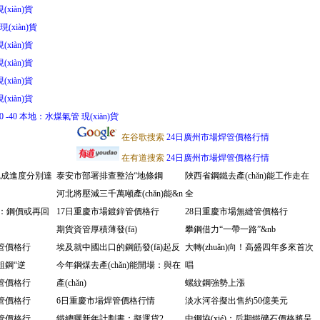
(xiàn)貨
現(xiàn)貨
(xiàn)貨
(xiàn)貨
(xiàn)貨
(xiàn)貨
20 -40 本地：水煤氣管 現(xiàn)貨
在谷歌搜索
24日廣州市場焊管價格行情
在有道搜索
24日廣州市場焊管價格行情
能完成進度分別達
泰安市部署排查整治“地條鋼
陜西省鋼鐵去產(chǎn)能工作走在
河北將壓減三千萬噸產(chǎn)能&n
全
總：鋼價或再回
17日重慶市場鍍鋅管價格行
28日重慶市場無縫管價格行
期貨資管厚積薄發(fā)
攀鋼借力“一帶一路”&nb
管價格行
埃及就中國出口的鋼筋發(fā)起反
大轉(zhuǎn)向！高盛四年多來首次
粗鋼“逆
今年鋼煤去產(chǎn)能開場：與在
唱
管價格行
產(chǎn)
螺紋鋼強勢上漲
管價格行
6日重慶市場焊管價格行情
淡水河谷擬出售約50億美元
管價格行
鐵總曬新年計劃書：擬運貨2
中鋼協(xié)：后期鐵礦石價格將呈