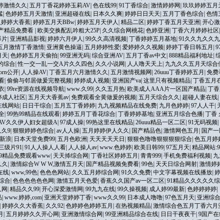
婷激情久久
|
五月丁香花婷婷玉莉AV
|
色在线99
|
91丁香综合
|
激情婷婷网
|
玖玖婷婷五月
猛
|
色婷婷五月天激情
|
亚洲超碰在线
|
日本久久爽
|
婷婷日日天天
|
五月丁香色综合
|
色情
人婷婷大香蕉
|
婷婷五月天BBw
|
婷婷五月天伊人
|
精品二区
|
婷婷丁香五月天亚洲
|
开心激
国产精品免费看
|
欧美交换配乱吟粗大25P
|
久久综合网桃花
|
色婷亚洲
|
丁香六月婷婷社区
影片
|
亚洲精品影视
|
婷婷六月伊人
|
99久久高清视频
|
丁香婷婷五月基地
|
91久久九久久
五月激情丁香激情
|
亚洲黄色操逼
|
五月婷婷性爱
|
爱婷婷久久视频
|
婷婷丁香日韩五月
|
月天
|
色婷婷五月天偷拍
|
99亚洲无码
|
综合亚洲AV
|
五月丁香av中文
|
888精品福利地址
|
的综合
|
性一交一乱一交A片久久四色
|
久久小说网
|
人人噜天天上
|
九九久久五月天综合
porn公开
|
人人操AV
|
丁香五月六月激情久久
|
五月激情视频网
|
26uuu丁香婷婷五月
|
免费
看
|
偷偷与邻居做爰完整视频
|
婷婷成人视频
|
亚洲国产va
|
这里只有视频精品
|
丁香五月
衣
|
99re资源在线视频导航
|
www.久99
|
久久五月热
|
欧美成人AAA片一区国产精品
|
丁香
婷成人社区
|
五月天大香蕉av
|
免费观看全黄做爰的视频
|
五月天综合久久
|
超碰人妻在线
|
在线网站
|
日日干综合
|
五月五丁香婷婷
|
九九视频精品在线免费
|
九月色婷婷
|
97人人干
|
全
|
99热99精品在线观看
|
婷婷五月丁香花综合
|
丁香婷婷基地
|
亚洲五月综合色播
|
丁香
AV久久伊人妇女超级A
|
97成人操
|
99热这里在线精品
|
26uuu精品一区二区
|
91无码视频
|
久久9
|
狠狠婷婷色综合
|
av人人操
|
五月婷婷伊人久久
|
国产精品色
|
激情网色五月
|
国产一
新浪
|
日本天堂免费99
|
五月色欧洲
|
天天天天天日
|
狠狠色噜噜狠狠狠狠综合
|
色五月婷
三级片91
|
91人人操人人看
|
人人操人av
|
www.色婷婷
|
欧美日韩99
|
97五月天
|
精品网站:9
9精品免费观看www
|
天天揷综合网
|
丁香社区婷婷五月
|
青青999
|
手机免费福利视频
|
九
久久
|
激情綜合W W W,激情五月天
|
国产精品视频免费看
|
99色
|
天天日综合网射
|
激情婷
在线
|
www,99色
|
色色色网站
|
久久五月婷综合网
|
91久久免费
|
中文字幕视频在线播放
|
综合
|
色色色色色色网
|
激情五月天色爱
|
香蕉久久国产av一区二区
|
91精品久久久久久
久网
|
精品久久99
|
开心深爱激情网
|
99九九在线
|
99久操视频
|
成人婷99最新
|
色婷婷婷婷
|
品
|
www.婷婷,com
|
亚洲天堂婷婷丁香
|
www久久99
|
日本成人噜噜
|
97色五月天
|
亚洲综
|
婷婷久久大香蕉
|
久久92
|
色婷婷色婷婷五月
|
在热视频精品
|
激情综合色五月丁香六月
月
|
五月婷婷久久开心网
|
亚洲激情综合网
|
99亚洲精品综合在线
|
日日干夜夜干
|
9国产