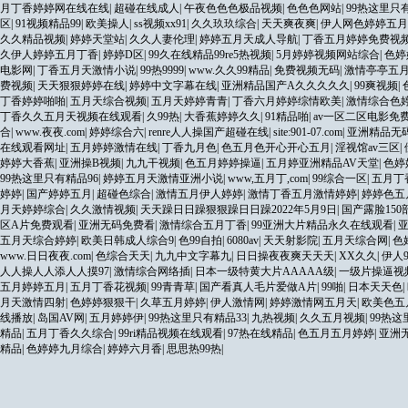
月丁香婷婷网在线在线
|
超碰在线成人
|
午夜色色色极品视频
|
色色色网站
|
99热这里只有
区
|
91视频精品99
|
欧美操人
|
ss视频xx91
|
久久玖玖综合
|
天天爽夜爽
|
伊人网色婷婷五月
久久精品视频
|
婷婷天堂站
|
久久人妻伦理
|
婷婷五月天成人导航
|
丁香五月婷婷免费视
久伊人婷婷五月丁香
|
婷婷D区
|
99久在线精品99re5热视频
|
5月婷婷视频网站综合
|
色婷
电影网
|
丁香五月天激情小说
|
99热9999
|
www.久久99精品
|
免费视频无码
|
激情亭亭五
费视频
|
天天狠狠婷婷在线
|
婷婷中文字幕在线
|
亚洲精品国产A久久久久久
|
99爽视频
|
丁香婷婷啪啪
|
五月天综合视频
|
五月天婷婷青青
|
丁香六月婷婷综情欧美
|
激情综合色
丁香久久五月天视频在线观看
|
久99热
|
大香蕉婷婷久久
|
91精品啪
|
av一区二区电影免
合
|
www.夜夜.com
|
婷婷综合六
|
renre人人操国产超碰在线
|
site:901-07.com
|
亚洲精品无
在线观看网址
|
五月婷婷激情在线
|
丁香九月色
|
色五月色开心开心五月
|
淫视馆av三区
|
婷婷大香蕉
|
亚洲操B视频
|
九九干视频
|
色五月婷婷操逼
|
五月婷亚洲精品AV天堂
|
色婷
99热这里只有精品96
|
婷婷五月天激情亚洲小说
|
www,五月丁,com
|
99综合一区
|
五月丁
婷婷
|
国产婷婷五月
|
超碰色综合
|
激情五月伊人婷婷
|
激情丁香五月激情婷婷
|
婷婷色五
月天婷婷综合
|
久久激情视频
|
天天躁日日躁狠狠躁日日躁2022年5月9日
|
国产露脸15
区A片免费观看
|
亚洲无码免费看
|
激情综合五月丁香
|
99亚洲大片精品永久在线观看
|
五月天综合婷婷
|
欧美日韩成人综合9
|
色99自拍
|
6080av
|
天天射影院
|
五月天综合网
|
色
www.日日夜夜.com
|
色综合天天
|
九九中文字幕九
|
日日操夜夜爽天天天
|
XX久久
|
伊人
人人操人人添人人摸97
|
激情综合网络插
|
日本一级特黄大片AAAAA级
|
一级片操逼视
五月婷婷五月
|
五月丁香花视频
|
99青青草
|
国产看真人毛片爱做A片
|
99啪
|
日本天天色
|
月天激情四射
|
色婷婷狠狠干
|
久草五月婷婷
|
伊人激情网
|
婷婷激情网五月天
|
欧美色五
线播放
|
岛国AV网
|
五月婷婷伊
|
99热这里只有精品33
|
九热视频
|
久久五月视频
|
99热
精品
|
五月丁香久久综合
|
99ri精品视频在线观看
|
97热在线精品
|
色五月五月婷婷
|
亚洲
精品
|
色婷婷九月综合
|
婷婷六月香
|
思思热99热
|