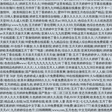
激情精品久久
|
婷婷五月天久久
|
99热销国产这里有精品
|
五月天婷婷中文字幕在线播放
玖玖玫瑰91
|
色情五月停停丁香
|
亚洲九九99精品视频在线播放
|
爱穴久久
|
中文不卡一
激情99。
|
欧美韩国日本
|
五月丁香婷婷久久
|
爱99干99
|
激情五月色综合国产精品
|
亚洲
月
|
日韩人妻操逼视频
|
婷婷五月激情综合啪啪
|
人妻久久久久久
|
久久性刺激
|
91日本
天堂99
|
久久成人性爱
|
五月婷婷先锋
|
色五月av
|
99九九久久
|
色综合天天
|
久久机热思
色图81p
|
www九九热
|
五月婷婷丁香伦理网
|
久久久久9久无码视频
|
色综合色色色
|
无码
洲AV网址
|
开心五月深爱五月
|
五月婷婷中文字幕
|
五月丁香啪啪啪
|
99超超碰
|
人人操A
av天天插天天操天天爽
|
色99热
|
亚洲AAA
|
九九性爱网
|
99热这里只有精品8
|
五月天婷
干在线观看
|
五月丁香激情婷婷
|
狠狠色丁香久久婷婷综合五月
|
日良久久
|
六月婷婷AV
天插天天插天天插
|
99爱免费在线观看
|
九九精品综合
|
亚洲成人综合网在线免费观看
|
线视频
|
AV在线不卡播放
|
久久香蕉影院
|
婷婷五月情
|
五月天婷久精视频
|
婷婷激情丁
婷欧美色图视频五月丁香777电影
|
婷婷欧美色
|
综合久久高清
|
亚洲无码你懂的
|
婷婷
月色丁香在线看
|
天天添天天摸天天天天做
|
激情播丁香
|
五月丁香色婷婷伊人
|
另类小
国产欧美
|
任你爽免费视频
|
久久大香蕉同僚
|
五月天婷婷免费
|
五月久久婷婷丁香
|
成人
络
|
色色综合网www
|
毛片九九九九九九九九18
|
丁香五月欧美婷婷综合
|
丁香婷婷浪潮
激情精品色婷婷久久久久
|
人人综合五月人人婷婷
|
日本操逼九九九九58日本操逼
|
婷婷
在线免费视频播放
|
国产激情在线
|
天天日日夜夜爽
|
激情综合激情五月
|
AV人人操
|
日韩
田千里 50岁 无码
|
色婷婷成人做爰A片免费看网站
|
99在线视频操999
|
久Se视频在线观
香
|
啪色综合
|
欧美丰满熟妇BBB久久久
|
午夜免费高清AV片
|
天天色月
|
WWW五月
|
99
网
|
五月婷精品
|
超碰九色
|
婷婷五月天AV在线
|
日韩AV色色色
|
99热手机在线精品
|
久操
情综合
|
91操片
|
欧美精品狠狠色丁香婷婷
|
丁香五月性
|
五月丁香六月婷婷网
|
丁香婷婷
婷婷色啪
|
伍月婷婷免费视频
|
国产熟女一区二区三区五月婷
|
变态另类色图
|
五月天婷
月
|
伊人久久大香蕉网
|
久色婷婷200
|
婷久久高清
|
手机AVAV天堂看网
|
欧美色五月
|
色
瑟
|
精品成人在线
|
hd五月婷婷在线
|
欧美 日韩 人妻 高清 中文
|
七七九九色色
|
五月丁香
网五夜婷婷
|
99热精品中文字幕
|
久久99免费视屏
|
99免费
|
麻豆科斗777
|
欧美交换配乱吟
天天aV
|
九月婷婷综合色干
|
日韩啊啊啊
|
www,com,五月色色
|
中文无码婷婷
|
激情桃色