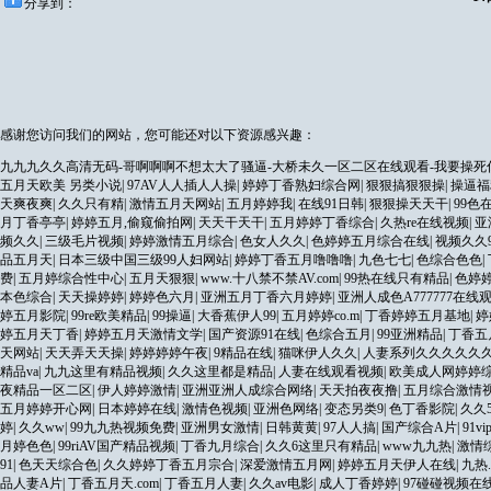
分享到：
感谢您访问我们的网站，您可能还对以下资源感兴趣：
九九九久久高清无码-哥啊啊啊不想太大了骚逼-大桥未久一区二区在线观看-我要操死你
五月天欧美 另类小说
|
97AV人人插人人操
|
婷婷丁香熟妇综合网
|
狠狠搞狠狠操
|
操逼福
天爽夜爽
|
久久只有精
|
激情五月天网站
|
五月婷婷我
|
在线91日韩
|
狠狠操天天干
|
99色
月丁香亭亭
|
婷婷五月,偷窥偷拍网
|
天天干天干
|
五月婷婷丁香综合
|
久热re在线视频
|
亚
频久久
|
三级毛片视频
|
婷婷激情五月综合
|
色女人久久
|
色婷婷五月综合在线
|
视频久久
品五月天
|
日本三级中国三级99人妇网站
|
婷婷丁香五月噜噜噜
|
九色七七
|
色综合色色
|
费
|
五月婷综合性中心
|
五月天狠狠
|
www.十八禁不禁AV.com
|
99热在线只有精品
|
色婷
本色综合
|
天天操婷婷
|
婷婷色六月
|
亚洲五月丁香六月婷婷
|
亚洲人成色A777777在线
婷五月影院
|
99re欧美精品
|
99操逼
|
大香蕉伊人99
|
五月婷婷co.m
|
丁香婷婷五月基地
|
婷
婷五月天丁香
|
婷婷五月天激情文学
|
国产资源91在线
|
色综合五月
|
99亚洲精品
|
丁香五
天网站
|
天天弄天天操
|
婷婷婷婷午夜
|
9精品在线
|
猫咪伊人久久
|
人妻系列久久久久久
精品va
|
九九这里有精品视频
|
久久这里都是精品
|
人妻在线观看视频
|
欧美成人网婷婷
夜精品一区二区
|
伊人婷婷激情
|
亚洲亚洲人成综合网络
|
天天拍夜夜撸
|
五月综合激情
五月婷婷开心网
|
日本婷婷在线
|
激情色视频
|
亚洲色网络
|
变态另类9
|
色丁香影院
|
久久5
婷
|
久久ww
|
99九九热视频免费
|
亚洲男女激情
|
日韩黄黄
|
97人人搞
|
国产综合A片
|
91v
月婷色色
|
99riAV国产精品视频
|
丁香九月综合
|
久久6这里只有精品
|
www九九热
|
激情
91
|
色天天综合色
|
久久婷婷丁香五月宗合
|
深爱激情五月网
|
婷婷五月天伊人在线
|
九热..
品人妻A片
|
丁香五月天.com
|
丁香五月人妻
|
久久av电影
|
成人丁香婷婷
|
97碰碰视频在