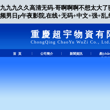
九九九久久高清无码-哥啊啊啊不想太大了
频男日p午夜影院,在线+无码+中文+强+
重慶超宇物資有
ChongQing ChaoYu WuZi Co., Ltd
|
|
|
首 頁
公司簡介
新聞資訊
產(chǎ
品展