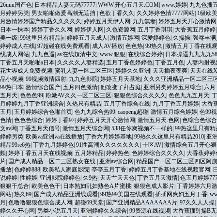
26uuu国产色
|
日本精品人妻无码77777
|
WWW.开心五月天.COM
|
www.婷婷
|
九九色播
月婷婷另类
|
男女啪啪做爰高潮无遮挡
|
色欲丁香久久
|
久久婷婷色情7777网站
|
1级欧
月激情婷婷国产精品久久久久久
|
婷婷五月天伊人网
|
九九無妻
|
婷婷五月天开心激情网
日本一抹本
|
婷婷丁香久久网
|
婷婷伊人网
|
久色资源网
|
五月丁香琪琪
|
大香蕉五月婷婷
美一级
|
99这里只有精品|v
|
婷婷五月天成人
|
激情五婷网
|
深爱婷婷色
|
久操操
|
强辱丰满
婷婷成人在线
|
97超碰在线免费观看
|
成人AV播放
|
色色热
|
99热久
|
激情五月丁香在线
线成人网站
|
九九色逼
|
av在线超清中文
|
www.狠狠
|
在线综合婷婷
|
日本操逼九九九九5
丁香五月天啪啪a日本
|
久久久久人妻精选
|
五月丁香色婷婷色
|
丁香五月色
|
人妻内射视
花世界成人免费视频
|
蜜乳人妻一区二区三区
|
婷婷久久亚洲
|
天天插夜夜爽
|
天天在线X
品小视频
|
99视频激情四射
|
九九色影院
|
婷婷五月天基地
|
久久久亚洲精品一区二区三
99热日本
|
激情综合国产
|
五月四色激情
|
他改变了拜占庭
|
亚洲另类婷婷五月综合
|
六月
五月天
|
色色色99
|
粉嫩AV久久一区二区三区
|
狠狠色综合久久久久
|
色色九九五月天
|
月婷婷九月丁香亚洲综合
|
久热只有精品
|
五月丁香综合在线
|
九月丁香五月婷婷
|
大香
五月
|
五月婷婷综合色啪首页
|
色九九综合热99
|
caopeng超碰
|
激情五月综合婷婷
|
色99视
色情
|
色色色综合
|
婷婷丁香97
|
婷婷五月天开心激情网
|
激情五月天.色网
|
色综合色综合
文av网
|
丁香五月天信号
|
激情五月天综合网
|
538任你爽视频不一样的
|
99热这里只有精
婷婷另类
|
欧美va亚洲va在线播放
|
丁香六月婷婷基地
|
99热久久这里只有精品2010
|
亚
精品99re6热
|
丁香九月婷婷色
|
91性高潮久久久久久久久
|
十区AV
|
激情综合五月开心狠
频
|
婷婷丁香五月天在线视频
|
五月婷精品
|
婷婷热色
|
色婷婷综合久久久久
|
大香蕉婷婷
片
|
国产成人精品一区二三区熟女在线
|
亚洲av综合网
|
精品国产一区二区三区四区阿
播放
|
色婷婷888
|
欧美私人家庭影院
|
亭亭玉月丁香
|
婷婷五月丁香基地在线视频官网
|
说婷婷
|
性婷婷
|
亚洲影院婷婷色
|
久9热
|
天天艹天天色
|
丁香五月天激情
|
色五月婷婷777
狠狠干总合
|
欧美色色干
|
日本熟妇乱妇熟色A片蜜桃
|
狠狠色成人影片
|
丁香婷婷六月
网站
|
热久69
|
国产成人精品亚洲线观看
|
99热99美国在线观看
|
插插网爽妇五月丁香
|
w
月
|
色噜噜狠狠色综合成人网
|
超碰69天堂
|
国产亚洲精品AAAAAAA片
|
97久久人人操
|
婷久久开心网
|
另类小说五月天
|
亚洲婷婷久久综合
|
99资源在线视频
|
大香蕉懂9
|
操B