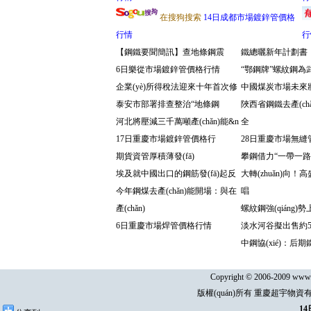
在搜狗搜索
14日成都市場鍍鋅管價格
行情
行
【鋼鐵要聞簡訊】查地條鋼震
鐵總曬新年計劃書：擬
6日樂從市場鍍鋅管價格行情
“鄂鋼牌”螺紋鋼為
企業(yè)所得稅法迎來十年首次修
中國煤炭市場未來
泰安市部署排查整治“地條鋼
陜西省鋼鐵去產(ch
河北將壓減三千萬噸產(chǎn)能&n
全
17日重慶市場鍍鋅管價格行
28日重慶市場無縫
期貨資管厚積薄發(fā)
攀鋼借力“一帶一路”
埃及就中國出口的鋼筋發(fā)起反
大轉(zhuǎn)向
今年鋼煤去產(chǎn)能開場：與在
唱
產(chǎn)
螺紋鋼強(qiáng)
6日重慶市場焊管價格行情
淡水河谷擬出售約5
中鋼協(xié)：后
Copyright © 2006-2009 www.d
版權(quán)所有 重慶超宇物資有
1