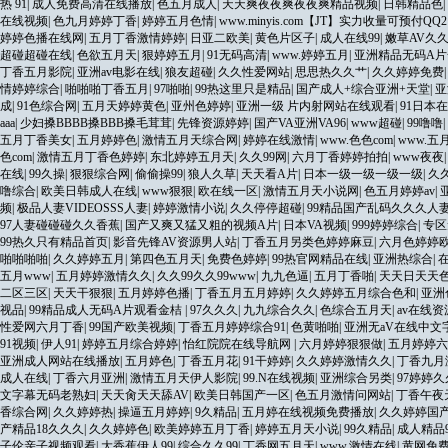
热 91
|
成人免费高清在线播放
|
色五月成人
|
天天爽夜夜爽夜夜爽精品视频
|
日韩精品色
|
在线视频
|
色九月婷婷丁香
|
婷婷五月色情
|
www.minyis.com【JT】实力收量可预付QQ21
婷婷色播在线网
|
五月丁香激情婷婷
|
日亚二欧美
|
黄色片区子
|
成人在线99
|
嫩草AV久
超碰超碰在线
|
色欲五月天
|
狠婷婷五月
|
91无码高清
|
www.婷婷五月
|
亚洲精品无码A片
丁香五月影院
|
亚洲av电影在线
|
狼友超碰
|
久久性爱网站
|
思思热久久艹
|
久久婷婷免费
情婷婷综合
|
啪啪啪丁香五月
|
97啪啪
|
99热这里只是精品
|
国产成人+综合亚洲+天堂
|
亚
成
|
91色综合网
|
五月天婷婷黄色
|
亚州色婷婷
|
亚洲一级 片内射网站在线观看
|
91日本
aaa
|
少妇搡BBBB搡BBB搡毛茸茸
|
先锋资源婷婷
|
国产VA亚洲VA96
|
www超碰
|
99噜噜
|
五月丁香美女
|
五月婷婷色
|
激情五月天综合网
|
婷婷在线激情
|
www.色色com
|
www.五
色com
|
激情五月丁香色婷婷
|
东北婷婷五月天
|
久久99网
|
六月丁香婷婷拍拍
|
www夜夜
在线
|
99久操
|
狠狠综合网
|
偷偷操99
|
狼人久草
|
天天看A片
|
日本一级一级一级一级
|
久
噜综合
|
欧美日韩成人在线
|
www狠狠
|
欧在线一区
|
激情五月天小说网
|
色五月婷婷av
|
频
|
极品人妻VIDEOSSS人妻
|
婷婷激情小说
|
久久停停超碰
|
99精品国产乱码久久久人
97人妻碰碰碰久久香蕉
|
国产又爽又猛又粗的视频A片
|
日本VA视频
|
999婷婷综合
|
专区
99热久只有精品首页
|
影音先锋AV资源男人站
|
丁香五月另类色婷婷麻豆
|
六月色婷婷
啪啪啪啪
|
久久婷婷五月
|
第四色五月天
|
免费色婷婷
|
99热官网精品在线
|
亚洲热综合
|
五月www
|
五月婷婷激情久久
|
久久99久久99www
|
九九色逼
|
五月丁香啪
|
天天日天天
二区三区
|
天天干狠狠
|
五月婷婷色播
|
丁香五月五月婷婷
|
久久婷婷五月综合色和
|
亚洲
视品
|
99精品成人无码A片观看金桔
|
97久久久
|
九九综合久久
|
色综合五月天
|
av在线资
性爱网六月丁香
|
99国产欧美视频
|
丁香五月婷婷综合91
|
色黄啪啪
|
亚洲无aV在线中文
91视频
|
伊人91
|
婷婷五月综合婷婷
|
怡红院院在线导航网
|
六月婷婷狠狠做
|
五月婷婷六
亚洲成人网站在线播放
|
五月婷色
|
丁香五月花
|
91干婷婷
|
久久婷婷激情久久
|
丁香九月
成人在线
|
丁香六月亚洲
|
激情五月天伊人影院
|
99.N在线视频
|
亚洲综合另类
|
97婷婷
文字幕无码老熟妇
|
天天肏天天舔AV
|
欧美日韩国产一区
|
色五月激情问网站
|
丁香午夜
香综合网
|
久久婷婷热
|
操逼五月婷婷
|
9久精品
|
五月婷在线视频免费播放
|
久久婷婷国
产精品18久久久
|
久久婷婷色
|
欧美婷婷五月丁香
|
婷婷五月天小说
|
99久精品
|
成人精品9
子伦亲子视频观看
|
大香蕉伊人99
|
综合久久99
|
丁香网五月天
|
www.激情在线
|
黄网免