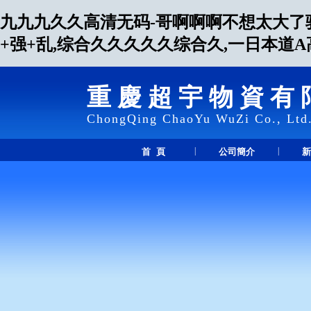
九九九久久高清无码-哥啊啊啊不想太大了骚
+强+乱,综合久久久久久综合久,一日本道
重慶超宇物資有
ChongQing ChaoYu WuZi Co., Ltd
|
|
首 頁
公司簡介
新