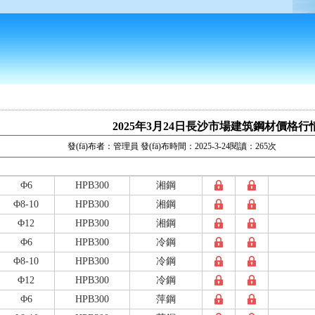
2025年3月24日長沙市場建筑鋼材價格行
發(fā)布者：管理員 發(fā)布時間：2025-3-24閱讀：265次
Φ6
HPB300
湘鋼
Φ8-10
HPB300
湘鋼
Φ12
HPB300
湘鋼
Φ6
HPB300
冷鋼
Φ8-10
HPB300
冷鋼
Φ12
HPB300
冷鋼
Φ6
HPB300
萍鋼