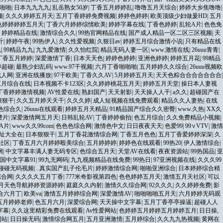
啪啪
|
日本九九九九
|
乱岳熟女50岁
|
丁香五月婷婷乱
|
噜噜五月天综合
|
婷婷大乡焦噜噜
|
频
|
久久久婷婷五月天
|
五月丁香婷婷免费视频
|
婷婷色婷婷
|
欧美顶级少妇做爰HD
|
五月
色婷婷婷婷五月天
|
丁香六月婷婷综情欧美
|
婷婷字幕在线
|
丁香色婷婷
|
乱轮A片
|
色色免
|
婷婷精品在线
|
激情综合久久
|
99热官网精品在线
|
国产成人精品一区二区三区视频
|
天
斤
|
婷婷午夜
|
99热伊人
|
久久性爱视频
|
久狠日av
|
婷婷五月综合激情小说
|
只有精品在线
色
|
99精品九九
|
九九爱激情
|
久久怡红院
|
精品无码人妻一区
|
www.激情在线
|
26uuu青青
|
丁香五月婷婷
|
深爱激情丁香
|
日本天天色
|
婷婷色婷婷
|
亚洲色婷婷
|
婷婷五月花
|
99精品
婷超碰
|
最熟少妇乱码
|
www.97干视频
|
六月丁香啪啪啪
|
五月婷婷久久综合
|
26uuu视频欧
u成人网
|
亚洲在线播放
|
97干欧美
|
丁香久久AV
|
5月婷婷五月天
|
天天色粽合合合合合合合
|
五月综合在线
|
日本视频不卡123区
|
久久婷婷桃花五月天
|
婷婷五月天堂
|
操日本人妻视
丁香婷婷激情视频
|
AV性爱在线
|
熟妇国产
|
天天射影
|
天天操人人干
|
a久久
|
超碰国产在
狠狠干
|
久久五月婷天天干
|
久久久婷
|
成人短视频在线免费观看
|
精品久久人妻热
|
在线
色综合久
|
26uuu在线观看
|
婷婷五月天精品
|
91精品国产综合久久密臀
|
www.久热
|
XX久
费片
|
深爱激情网五月天
|
日韩乱轮AV
|
丁香婷婷偷拍
|
色五月综合
|
久久免费精品小视频
|
A片
|
www久久99com
|
色色色综合网
|
激情色中文
|
日日夜夜天天
|
色爱99
|
99∨VTV
|
激情
网址大全在
|
日本狠狠干
|
五月丁香花激情综合网
|
丁香五月色色
|
五月丁香爱婷婷深深
|
久
社区
|
丁香五月六月婷婷殴美综合
|
五月婷婷婷
|
婷婷色在线观看
|
99热20
|
伊人激情综合
|
网
|
中文字幕丰满人妻无码专区
|
色综合五月天
|
天堂AV在线看
|
夜夜资源站
|
99热国品
|
亚
国中文字幕91
|
99九无网码
|
九九视频精品在线免费
|
99热日
|
97亚洲视频在线
|
久久久99
操碰碰无码视频
|
..真实国产乱子伦毛片
|
婷婷激情综合网
|
啪啪亚洲综合
|
日本婷婷综合精
综合网
|
久久久久五月丁香
|
777米奇影视第四色
|
色色婷婷五月天
|
激情五月天社区
|
可以
月天色导航婷婷资源婷婷
|
庭庭久久内射
|
激情久久综合网
|
92久久久
|
久久婷婷免费
|
影
合六月丁
|
欧美va
|
激情五月婷婷综合网
|
深爱激情AV
|
啪啪啪啪五月天
|
六月婷婷无码观
五月婷婷老师
|
色五月六月
|
深爱综合网
|
天天操中文字幕
|
五月丁香亭亭操逼
|
超碰人人
字幕
|
久久这里精彩免费在线观看
|
Av性爱网站
|
色婷婷五月婷婷五月婷婷五月
|
日日操,
网站
|
日日操无码
|
激情综合网五月
|
五月亚洲激情
|
五月婷综合
|
久久九九热视频
|
黄网在