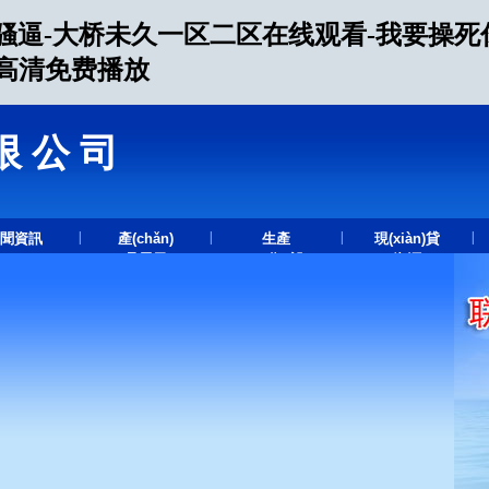
逼-大桥未久一区二区在线观看-我要操死你
A高清免费播放
限公司
.
|
|
|
|
聞資訊
產(chǎn)
生產
現(xiàn)貸
品展示
(chǎn)設
資源
(shè)備