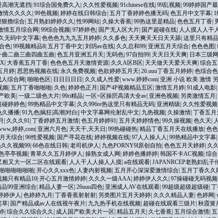
爰高潮无遮挡
|
91综合国免费久入
|
久久性爱视频
|
91chinese在线
|
99乱视频
|
99婷婷国产
激情久久久久
|
99色视频
|
婷婷在线日韩综合
|
五月丁香婷婷色播无码
|
色五月中文字幕
|
狠狠擼综合
|
五月熟妇婷婷久久
|
性99网站
|
久操大香蕉
|
99热这里是精品
|
色色五月丁香
|
激情五月综合网
|
99综合视频
|
97婷婷色
|
国产无人区大片
|
国产超碰在线
|
人人摸人人干
久无码中文字幕
|
色色色九九九五月婷婷
|
久久多色
|
天天爽天天日天天舔
|
这里只有精
合色
|
99视频精品8
|
五月丁香中文
|
刘玥av在线
|
久久总和99
|
亚洲五月天综合
|
色色色图
|
一曲二曲三曲四曲五曲
|
色五月亚洲五月天
|
无码色
|
97自拍99
|
天天日天天爽
|
日本三级
X
|
大香蕉五月丁香
|
色色色五月天激情资源
|
久久A区B区
|
天天做天天爱天天爽
|
综合五
9五月婷
|
思思热视频在线
|
永久免费视频
|
色欲婷婷五月天
|
26.uuu丁香五月婷婷
|
色综合色
成人综合网
|
啪啪色区
|
日日日日日
|
久久成人性爱
|
www.婷婷com
|
亚洲 小说 欧美 激情 
视频
|
五月丁香啪啪啪
|
久色
|
婷婷色正月
|
国产4P视频精品五区
|
激情五月婷
|
91成人电影
产欧美
|
一级二级色大片
|
99ri精品
|
一区=区操屄高清大全av
|
亚洲色视频
|
另类激情五月
|
超碰婷婷色
|
99热精品中文字幕
|
久久996re热这里只有精品无码
|
亚洲精级
|
久久性爱视频
色久播播
|
91九色|疯狂|高潮|对白|
|
中文字幕网伦射乱中文
|
九热视频
|
久操激情
|
丁香五月
月
|
久久久91
|
丁香婷婷五月激情
|
色五月婷婷91
|
五月天婷婷情色
|
99久操视频
|
色久天
|
www,婷婷,com
|
亚洲六月色
|
天天干,天天日
|
99热碰碰热
|
精品丁香五月天在线播放
|
色色
月天综合
|
96性爱视频
|
国产寻花在线
|
婷婷视频在线
|
97人人操人人
|
99热精品中文字幕
热久久视频99
|
66色在线日韩
|
老司机伊人
|
九色PORNY9l原创自拍
|
色色五月天婷婷
|
久
月色亭亭视频
|
青草久久五月婷伊人
|
操熟女成人网
|
婷婷色播婷婷
|
韩国不卡AC视频
|
综合
又粗又大一区二区在线观看
|
人人干人人操人人摸
|
a在线观看
|
JAPANRCEP老熟妇乱
啪啪啪啪啪啪
|
开心久久xxx色
|
人妻内射视频
|
五月开心深深爱激情综合
|
五月丁香久久
视频只有精品10
|
开心五月激情婷婷
|
久久久一级AAA
|
婷婷伊人久久
|
97操碰碰无码视频
品99亚洲综合
|
精品人妻一区
|
26uuu四色
|
亚洲成人AV在线观看
|
99超级超级超级碰
|
丁
婷婷伊人
|
色婷婷九月
|
丁香香蕉射射射
|
另类图片五月天婷婷
|
久久久精品人妻
|
色婷网
|
起草
|
国产精品成av人在线视午夜片
|
九九热手机在线视频
|
超碰在线观看三级片
|
秋霞簧
婷
|
综合久久综合久久
|
成人国产欧美大片一区
|
精品五月天
|
久七香蕉
|
五月综合激情
|
五