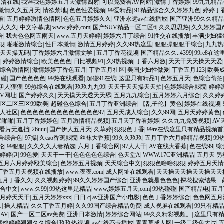
高清在线
|
我淫我色婷婷五月天激情四射
|
可以免费看AV网站
|
激情丁香婷婷
|
99九九精
激情久久五月天
|
情欲禁地
|
色色性爱视频
|
99爱精品
|
91精品综合久久婷婷九色
|
婷婷丁
看
|
五月婷婷激情色情网
|
色色五月婷婷久久
|
亚洲永远av在线播放
|
国产亚洲99久久精品
人久久
|
中文字幕成
|
www,婷婷,com
|
国产SUV精品一区二区6
|
久久思思热
|
久久婷婷国
合
|
我去色色网五雨天
|
www.五月天婷婷
|
婷婷六月丁综合
|
91性交在线播放
|
丰满少妇猛
狠
|
啪啪激情综合
|
性日本激情
|
激情五月婷婷
|
久久99热这里
|
狠狠操狠狠干综合
|
九九热
天天操无码
|
丁香婷婷六月激情文学
|
五月丁香花视频
|
国产精品久久..4399
|
99re8在
产
|
婷婷激情综合
|
欧美色色色
|
日比视频91
|
久9热视频
|
丁香六月激
|
天天干天天操天天爱
综合激情网
|
激情婷婷丁香色五月
|
丁香五月社区
|
美国少妇性做爰
|
丁香五月123
|
欧美
超碰
|
国产色色色色
|
99热在线观看
|
超碰91在线
|
这里只有精品1
|
色婷五月天
|
色综合偷拍
伊人狠狠
|
99热综合在线观看
|
玖玖九九99
|
天天干天天操天天拍
|
色婷婷综合影院
|
婷婷
V网址
|
国产婷婷久久
|
天天摸天天透天天舔
|
五月九九综合
|
五月婷婷六月综合
|
久久婷
区二区三区99欧美
|
超碰色色综合
|
五月丁香亚洲综合
|
【乱子伦】黄色
|
婷婷在线视频
|
人社区
|
色色色色色色色色色色色色色97
|
五月天成人综合
|
久久99网
|
五月天婷婷黄色
|
啪啪啪
|
五月丁香婷婷色
|
五月激情精品视频
|
五月天丁香看婷婷
|
久久九九免费视频
|
AV
看片无遮挡
|
26uuu
|
国产伊人五月天
|
久草婷
|
狠狠色丁香
|
99re在线这里只有精品视频
合综合色
|
97操
|
久cao香蕉影院
|
丝袜大香蕉
|
99久久玖玖
|
五月丁香六月婷精品视频
|
99
伦
|
99狠狠
|
久久久久人妻精选
|
六月丁香综合网
|
97人人干
|
AV在线大香蕉
|
色在线99
|
综
婷婷伊
|
99色爱
|
天天干一干
|
色色色色色综合
|
色天堂A
|
WWW.17C亚洲精品
|
五月天 
五月六月婷婷殴美综合
|
色婷婷五月视频
|
天天综合中文
|
狠狠色噜噜狠狠
|
婷婷五月天情
丁香五月天视频在线播放
|
www.夜夜.com
|
成人网址在线观看
|
天天操天天操天天操天天
九月丁香久久
|
久久视频婷婷
|
99久久婷婷国产综合
|
亚洲色就是色色色
|
探花搜索结果 -
合中文
|
www.久99
|
99热这里是精品
|
www,婷婷五月天,com
|
99热碰碰
|
国产精品电
|
五月
月婷天天干
|
五月天婷婷xxx
|
日日.c
|
av亚洲国产小电影
|
色色丁香婷婷综合
|
色色网五月
久
|
操人精品
|
久久丁香五月婷
|
久久99国产综合精品免费
|
成人视屏在线观看
|
99只有精
AV
|
国产一区二区av免费
|
亚洲日本激情
|
婷婷综合网站
|
99久久精彩视频。
|
这里只有精
蜜桃婷婷狠狠久久综合
|
玖玖热视频
|
av在线不卡播放
|
青青草成人网
|
一级二级色大片
|