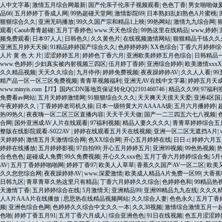
人中文字幕
|
激情五月综合网最新
|
国产伦亲子伦亲子视频观看
|
色色丁香
|
男女啪啪做
品66
|
五月婷婷丁香成人网
|
99热超碰天堂网
|
激情影院69
|
日本熟妇乱妇熟色A片蜜桃
|
狠狠综合久久
|
亚洲无码播放
|
99久久国产宗和精品1上映
|
99热网站
|
激情九九综合网
|
观看
|
Caoub青青超碰
|
五月丁香婷色
|
www.天天色综合
|
99热这里在线精品
|
www,婷婷
|
频免费观看
|
日本97人人
|
日韩色久
|
久久黄色片
|
在线视频激情网站
|
狠狠精品干练久久
亚洲五月婷天天操
|
91精品婷婷国产综合久久
|
色婷婷婷婷
|
XX色综合
|
丁香六月婷婷综
人片 黄 色 大 片
|
涩涩婷婷五月
|
婷婷色丁香六月
|
亚洲欧美婷婷五月色综合
|
日韩精品
www.色婷婷
|
少妇真实被内射视频三四区
|
伍月婷丁香婷
|
亚洲综合婷婷
|
欧美激情xxxX
久久精品视频
|
天天久久综合
|
九月停停
|
婷婷免费视频
|
夜夜躁婷婷AV
|
久久人人看
|
9
精产品一区一区三区免费视频
|
青青草视频福利
|
亚洲无AV在线中文字幕
|
婷婷五月天
www.minyis.com【JT】国内CDN落地页保证转化QQ2101460746
|
精品久久99
|
97福利
免费看av网站
|
五月天婷婷激情网
|
91狠狠综合久久久
|
天天爽天天摸天天爱
|
亚洲4区国
午夜婷婷久久
|
丁香婷婷老司机久操
|
日本一级特黄大片AAAAA级
|
五月六月播婷婷
|
热99热久
|
夜夜嗨一区二区三区直播内容
|
天天干天天做
|
国产一二三四五六七八视频
|
合网
|
国外亚洲成AV人片在线观看
|
97福利视频
|
精品人妻久久久久
|
青青草婷婷综合五
整版在线影院观看-S022AV
|
婷婷在线观看五月天在线视频
|
亚洲一区二区无遮挡A片
|
天婷婷婷
|
激情五月天激情综合网
|
色XX综合网
|
开心五月婷婷在线
|
日日.c
|
婷婷六月五
婷婷在线播放
|
五月婷婷影视
|
97自拍99
|
开心五月婷婷五月
|
亚洲99视频
|
99色热视频
|
合色色色
|
超碰成人免费
|
99久免费视频
|
开心久久xxx色
|
五月丁香六月婷婷综合免
|
5
AV
|
五月丁香婷婷啪啪网
|
婷婷丁香97
|
欧美人人草草
|
香蕉久久国产AV一区二区
|
欧美
久久您您综合网
|
夜夜躁婷婷AV
|
www.深爱激情
|
欧美成人精品A片免费一区99
|
大香蕉
日韩九区
|
青草青草久热这里只有精品
|
丁香六月婷婷久久综合
|
色婷婷色和
|
99精品热
天激情丁香
|
五月婷婷综合在线
|
5月激情天
|
亚洲精品99
|
亚洲99精品九九在线
|
久久久精
人A片AAA片在线播放
|
思思热在线精品视频网站
|
久久综合人妻
|
色色永久
|
五月丁香
频
|
亚洲色综合色网
|
色婷婷久久综合中文久久一本
|
久久38视频
|
激情综合激情五月一
色啪
|
婷婷丁香五月91
|
五月丁香六月成人
|
综合亚洲色色
|
91日在线视频
|
色五月涩涩婷