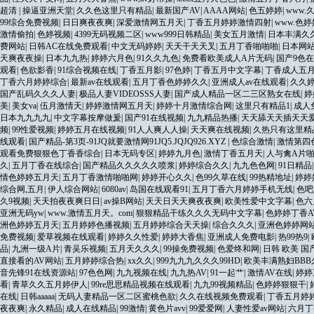
超清
|
操逼亚洲天堂
|
久久色这里只有精品
|
最新国产AV
|
AAAA网站
|
色五婷婷
|
www.
99综合免费视频
|
日日爽夜夜爽
|
深爱激情网五月天
|
丁香五月婷婷激情四射
|
www.色婷婷
激情偷拍
|
色婷视频
|
4399无码视频二区
|
www999日韩精品
|
美女五月激情
|
日本丰满久
费网站
|
日韩AC在线免费观看
|
中文无码婷婷
|
天天干天天叉
|
五月丁香啪啪啪
|
日本网
天爽夜夜操
|
日本九九热
|
婷婷六月色
|
91久久九色
|
免费看欧美成人A片无码
|
国产9色在
观看
|
色欲影香
|
91综合视频在线
|
丁香五月影
|
97色婷
|
丁香五月中文字幕
|
丁香成人五
丁香六月婷婷综合
|
最新av在线观看
|
五月丁香色婷婷久久
|
亚洲成人av在线观看
|
久久
国产乱码久久久人妻
|
极品人妻VIDEOSSS人妻
|
国产成人精品一区二三区熟女在线
|
婷
美
|
美女va
|
伍月激情天
|
婷婷激情网五月天
|
婷婷十月激情综合网
|
这里只有精品1
|
成人
日本九九九九
|
中文字幕按摩做爰
|
国产91在线视频
|
九九精品热播
|
天天舔天天插天天
频
|
99性爱视频
|
婷婷五月在线视频
|
91人人爽人人操
|
天天爽在线视频
|
久热只有这里精
线观看
|
国产精品-第3页-91JQ就要激情网91JQ5.JQJQ926.XYZ
|
色综合激情
|
激情第四
观看免费狠狠色丁香香综合
|
日本无码专区
|
婷婷九月色
|
激情丁香五月天
|
人与禽A片
久
|
五月丁香在线综合
|
国产精品久久久久久喷浆
|
婷婷综合久久
|
九九色色网
|
91日精品
情色婷婷五月天
|
五月丁香激情啪啪网
|
婷婷开心久久
|
色99久草在线
|
99热精地址
|
婷婷
综合网,五月
|
伊人综合网站
|
6080av
|
岛国在线观看91
|
五月丁香六月婷婷手机无线
|
色吧
久9视频
|
天天拍夜夜爽日日
|
av操B网站
|
天天日天天爽夜夜爽
|
欧美性爱中文字幕
|
色六
亚洲无码yw
|
www.激情五月天。com
|
狠狠精品干练久久久无码中文字幕
|
色婷婷丁香A
洲色婷婷五月天
|
五月婷婷色播视频
|
五月婷婷综合天天操
|
综合久久久
|
亚洲色婷婷网
免费视频
|
爱草视频在线观看
|
婷婷久久性爱
|
婷婷大香焦
|
亚洲成人免费电影
|
热99热9
|
品
|
九洲一级A片
|
青吴乐视频
|
五月天久久久
|
99操免费视频
|
色爱终和网
|
日韩 欧美 国
直接看的AV网站
|
五月婷婷综合热
|
xx久久
|
999九九九久久久99HD
|
欧美丰满熟妇BBB
音先锋91在线资源站
|
97色色网
|
九九视频在线
|
九九热AV
|
91一起艹
|
激情AV在线
|
婷婷
看
|
青草久久五月婷伊人
|
99re思思精品视频在线观看
|
九九99视频精品
|
色婷婷狠狠干
|
在线
|
日韩aaaaa
|
无码人妻精品一区二区蜜桃色欲
|
久久在线视频免费观看
|
丁香五月婷婷
夜夜爽
|
永久精品
|
成人在线精品
|
99激情
|
黄色片avv
|
99爱爱网
|
人妻性爱av网站
|
六月丁