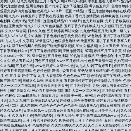
另类
|
人橾人
|
九九热黄色
|
五月丁香久久网
|
4399无码视频
|
手机旧版看人妻1025
|
亚洲
香六月激情蜜桃
|
亚州色婷婷
|
国产伦亲子伦亲子视频观看
|
琪琪色五月天
|
色噜噜婷婷
|
观看免费高清黄色视频
|
欧美成人AAA片一区国产精品
|
丁香五月激情婷婷婷婷在线观
碰网
|
九九aV
|
婷婷五月丁香手机在线视频
|
欧美丁香六月激情视频
|
婷婷欧美色
|
猫咪伊
电影网
|
在线99热
|
天天射影
|
这里都是精品99
|
99a级片
|
色九月综合网
|
九月丁香欧美综
黄色
|
亚洲免费99
|
久久91久久91色欲精品
|
五月丁香六月婷婷成人
|
久久狠狠干
|
五月狠
婷
|
久久se 综合网
|
日本久久色
|
五月婷婷黄网站大全
|
九九色情网五月天
|
九洲一级A片
|
码成人AAAAA毛片AI换脸
|
丁香色婷婷色手机免费在线
|
AV色婷婷
|
五月丁香在线国
婷
|
九九九九中文字幕
|
AV天堂淫乩
|
色狠狠色噜噜AV天堂五区消防
|
丁香五月亭亭六月
文在线
|
草了bav视频在线观看
|
97碰免费精采视频
|
99久久精品网
|
久久久五月天
|
99久
丁香亭亭电影久久
|
五月丁香婷婷狠狠操
|
亚洲激情四射
|
97碰
|
婷婷五月丁香香蕉
|
综合
久久aaaa片一区二区
|
综合网色
|
五月天色播网
|
99热这里是精品
|
亚洲色综合
|
中文字幕A
久久久
|
伊人五月成人
|
四色五月视频
|
www.五月婷婷.com
|
色欲天天综合网
|
少妇高潮一
久久视频
|
五月婷在线
|
www色婷婷久久综合久色
|
九九人人操
|
丁香婷五月
|
婷婷五月成
婷婷五月天高清无码
|
色婷婷色情
|
激情小说五月天
|
99热这里只有精品69
|
色综啪啪啪
月
|
色 五月 天 婷婷 丁香 九月
|
大香蕉520
|
色色色色av777
|
啪色综合
|
国产午夜成人免费
国产激情在线
|
日韩久久系列
|
日本天天操
|
五月激情婷婷丁香
|
婷婷激情六月综合
|
色综
又大一区二区在线观看
|
天天插天天射天天干
|
五月天婷婷婷
|
另类少妇人与禽zOZZ0性
软件
|
国产激情久久
|
开心五月综合激情网
|
蜜乳人妻一区二区三区
|
五月色情婷婷
|
五月
站
|
色狠久
|
26uuu最新地址
|
深情五月天
|
日韩欧美一级大黄网站
|
色婷婷综合视频
|
丁香
月天
|
九九九九国产
|
欧美日韩AAAAA
|
婷婷成人综合免费视频
|
婷婷五月天激情视频
|
AV一区二区
|
成人超碰网
|
色综合色色色色色色综合
|
综合亚洲AV
|
在线日韩视频
|
婷婷
区久久AAA片
|
日本三级第一页
|
91青娱乐青青草
|
综合在线网
|
五月亭亭六月天
|
久久综
香五月
|
久久五月丁香
|
热热99爱爱
|
丁香伊人综合
|
中文字幕在线观看视频www
|
久久五
综合在线观看
|
五月丁香六月婷婷久久
|
97色婷婷
|
五月丁了香蕉综合
|
五月丁香婷婷久
村熟妇高潮精品A片
|
色噜噜婷婷
|
久久精品99久久久久久
|
久久五月天激情婷婷
|
五月婷
品
|
性天天中文网
|
五月天大香焦
|
www,av好吊操
|
xxxx五月天色色
|
激情五月丁香六月
|