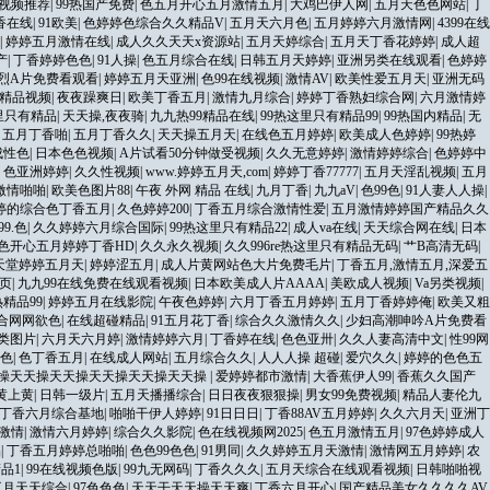
品视频推荐
|
99热国产免费
|
色五月开心五月激情五月
|
大鸡巴伊人网
|
五月天色色网站
|
丁
香在线
|
91欧美
|
色婷婷色综合久久精品V
|
五月天六月色
|
五月婷婷六月激情网
|
4399在线
|
婷婷五月激情在线
|
成人久久天天x资源站
|
五月天婷综合
|
五月天丁香花婷婷
|
成人超
产
|
丁香婷婷色色
|
91人操
|
色五月综合在线
|
日韩五月天婷婷
|
亚洲另类在线观看
|
色婷婷
烈A片免费看观看
|
婷婷五月天亚洲
|
色99在线视频
|
激情AV
|
欧美性爱五月天
|
亚洲无码
精品视频
|
夜夜躁爽日
|
欧美丁香五月
|
激情九月综合
|
婷婷丁香熟妇综合网
|
六月激情婷
这里只有精品
|
天天操,夜夜骑
|
九九热99精品在线
|
99热这里只有精品99
|
99热国内精品
|
无
|
五月丁香啪
|
五月丁香久久
|
天天操五月天
|
在线色五月婷婷
|
欧美成人色婷婷
|
99热婷
成性色
|
日本色色视频
|
A片试看50分钟做受视频
|
久久无意婷婷
|
激情婷婷综合
|
色婷婷中
|
色亚洲婷婷
|
久久性视频
|
www.婷婷五月天,com
|
婷婷丁香77777
|
五月天淫乱视频
|
五月
激情啪啪
|
欧美色图片88
|
午夜 外网 精品 在线
|
九月丁香
|
九九aV
|
色99色
|
91人妻人人操
|
婷的综合色丁香五月
|
久色婷婷200
|
丁香五月综合激情性爱
|
五月激情婷婷国产精品久久
99.色
|
久久婷婷六月综合国际
|
99热这里只有精品22
|
成人va在线
|
天天综合网在线
|
日本
色开心五月婷婷丁香HD
|
久久永久视频
|
久久996re热这里只有精品无码
|
艹B高清无码
|
天堂婷婷五月天
|
婷婷涩五月
|
成人片黄网站色大片免费毛片
|
丁香五月,激情五月,深爱五
首页
|
九九99在线免费在线观看视频
|
日本欧美成人片AAAA
|
美欧成人视频
|
Va另类视频
|
热精品99
|
婷婷五月在线影院
|
午夜色婷婷
|
六月丁香五月婷婷
|
五月丁香婷婷俺
|
欧美又粗
合网网欲色
|
在线超碰精品
|
91五月花丁香
|
综合久久激情久久
|
少妇高潮呻吟A片免费看
另类图片
|
六月天六月婷
|
激情婷婷六月
|
丁香婷在线
|
色色亚卅
|
久久人妻高清中文
|
性99网
色
|
色丁香五月
|
在线成人网站
|
五月综合久久
|
人人人操 超碰
|
爱穴久久
|
婷婷的色色五
操天天操天天操天天操天天操天天操
|
爱婷婷都市激情
|
大香蕉伊人99
|
香蕉久久国产
 黄上黄
|
日韩一级片
|
五月天播播综合
|
日日夜夜狠狠操
|
男女99免费视频
|
精品人妻伦九
丁香六月综合基地
|
啪啪干伊人婷婷
|
91日日日
|
丁香88AV五月婷婷
|
久久六月天
|
亚洲丁
激情
|
激情六月婷婷
|
综合久久影院
|
色在线视频网2025
|
色五月激情五月
|
97色婷婷成人
品
|
丁香五月婷婷总啪啪
|
色色99色色
|
91男同
|
久久婷婷五月天激情
|
激情网五月婷婷
|
农
品1
|
99在线视频色版
|
99九无网码
|
丁香久久久
|
五月天综合在线观看视频
|
日韩啪啪视
五月天天综合
|
97色色色
|
天天干天天操天天爽
|
丁香六月开心
|
国产精品美女久久久久AV