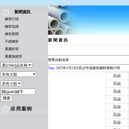
新聞資訊
·
鋼管行情
·
鋼管知識
·
鋼管新聞
新 聞 資 訊
·
不銹鋼管
·
重慶鋁管
·
重慶無縫管
雙擊自動滾屏
Tags:
2025年3月24日長沙市場建筑鋼材價格行情
高線
高線
高線
高線
高線
高線
高線