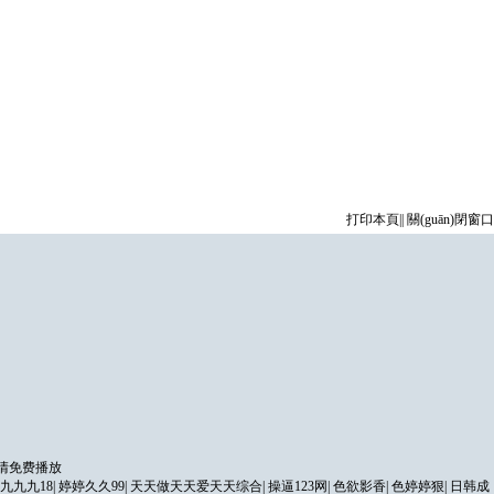
打印本頁
||
關(guān)閉窗口
高清免费播放
九九九18
|
婷婷久久99
|
天天做天天爱天天综合
|
操逼123网
|
色欲影香
|
色婷婷狠
|
日韩成