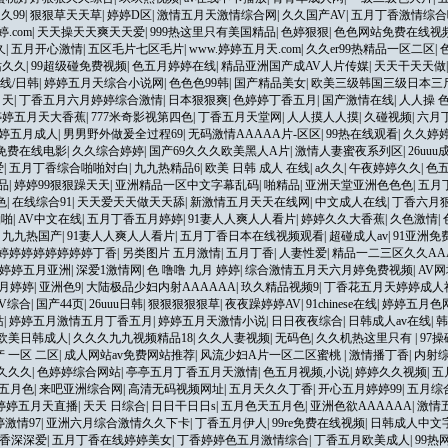
久久99
|
狠狠草天天草
|
婷婷D区
|
激情五月天激情综合网
|
久久国产AV
|
五月丁香激情综合
.com
|
天天操天天爽天天爱
|
999热这里只有美国精品
|
色婷狠狠
|
色色网站免费在线视
久
|
五月开心激情
|
五区毛片七区毛片
|
www.婷婷五月天.com
|
久久er99热精品一区二区
|
站久久
|
99超级碰免费视频
|
色五月婷婷在线
|
精品亚洲国产成AV人片传媒
|
天天干天天做
线/日韩
|
婷婷五月天综合小说网
|
色色色99韩
|
国产精品美女
|
欧美三级韩国三级日本三
月天
|
丁香五月六月婷婷综合激情
|
日本狠狠爽
|
色婷婷丁香五月
|
国产激情在线
|
人人操 
婷婷五月天大香蕉
|
777米奇影视第四色
|
丁香五月天堂网
|
人人摸人人摸
|
久碰视频
|
六月
婷五月成人
|
男男野外做爰全过程69
|
无码激情AAAAA片-区区
|
99热在线观看
|
久久婷
免费在线电影
|
久久综合婷婷
|
国产69久久久欧美黑人A片
|
激情人妻蜜夜系列区
|
26uu
爱
|
五月丁香综合啪啪対白
|
九九热精品6
|
欧美 日韩 成人 在线
|
a久久
|
午夜婷婷久久
|
色
品
|
婷婷99狠狠躁天天
|
亚洲精品一区中文字幕乱码
|
啪精品
|
亚洲天堂亚洲色色色
|
五月
色
|
在线综合91
|
天天爱天天做天天舔
|
新激情五月天天在线网
|
中文成人在线
|
丁香六月
啪啪
|
AV中文在线
|
五月丁香五月婷婷
|
91妻人人爽人人看片
|
婷婷久久大香蕉
|
久色激情
|
|
九九热国产
|
91妻人人爽人人看片
|
五月丁香日本在线视频观看
|
超碰成人av
|
91亚洲免
婷婷婷婷婷婷婷婷丁香
|
另类图片 五月激情
|
五月丁香
|
人妻性爱
|
精品一二三区久久AA
婷婷五月亚洲
|
深爱1激情网
|
色 噜噜 九月 婷婷
|
综合激情五月天六月婷免费视频
|
AV
月婷婷
|
亚洲色9
|
大陆极品少妇内射AAAAAA
|
玖久精品视频9
|
丁香花五月天婷婷成人
V综合
|
国产44页
|
26uuu日韩
|
狠狠狠狠狠草
|
夜夜躁婷婷AV
|
91chinese在线
|
婷婷五月色
站
|
婷婷五月激情五月丁香五月
|
婷婷五月天激情小说
|
日日夜夜综合
|
日韩成人av在线
|
韩
欧美日韩成人
|
久久久九九视频精品18
|
久久人妻视频
|
无码色
|
久久机热这里只有
|
97
产 一区 二区
|
成人网站av免费网站推荐
|
风流少妇A片一区二区蜜桃
|
激情播丁香
|
内射
久久久
|
色婷婷综合网站
|
亭亭五月丁香五月天激情
|
色五月视频,小说
|
婷婷久久视频
|
五
五月色
|
来吧亚洲综合网
|
高清无码视频网址
|
五月天久久丁香
|
开心五月婷婷99
|
五月综
婷婷五月天直播
|
天天 日综合
|
日日干日日s
|
五月色天五月色
|
亚洲色欲AAAAAA
|
激情
激情97
|
亚洲六月综合激情久久下卡
|
丁香五月伊人
|
99re免费在线视频
|
日韩成人中文
香深深爱
|
五月丁香在线婷婷美女
|
丁香婷婷色五月激情综合
|
丁香五月欧美成人
|
99热