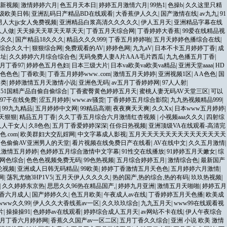
最新视频
|
激情婷婷六月
|
色五月天本日
|
婷婷五月激情六月
|
99热1
|
色操b
|
久久这里只精
1级欧美日韩
|
亚洲乱码日产精品BD在线观看
|
大香蕉伊人久久
|
国产激情在线
|
av九九
|
91
男人大jjc女人免费视频
|
亚洲精品白浆高清久久久久久
|
伊人五月天
|
亚洲精品字幕在线
人人做
|
天天操天天草天天草天天
|
丁香五月天综合网
|
丁香婷婷大香蕉
|
99爱在线精品视
品久久
|
国产精品18久久久
|
精品久久久999
|
丁香五月婷婷啪
|
五月天婷婷色播综合在线
|
综合久久十
|
狠狠综合网
|
免费观看的AV
|
婷婷色网
|
九九aV
|
日本不卡五月婷婷丁香
|
成
网址
|
久久婷婷六月综合综合色
|
无码免费人妻A片AAA毛片西瓜
|
九九色播五月丁香
|
月丁香97
|
婷婷色五月色妇
|
日本三级大片
|
日本va欧美va欧美va精品
|
亚洲天堂aaaa
|
HD
色色色
|
丁香欧美
|
丁香五月婷婷www..com
|
激情五月天婷婷
|
亚洲视频1区
|
A A色色
|
国
另类
|
婷婷激情五月天激情小说
|
亚洲色无码
|
av五月丁香婷婷网
|
97人人射
|
|
51国精产品自偷自偷综合
|
丁香蜜臀黄色婷婷五月天
|
蜜桃人妻无码AV天堂三区
|
可以
97干在线免费
|
涩五月婷婷
|
www.av骚货
|
丁香婷婷五月综合影院
|
九九热视频精品999
|
|
99九九精品
|
五月婷婷中文网
|
99精品高潮
|
夜夜爽天天爽
|
久久Xx
|
日本www五月婷婷
|
天狠狠
|
精品五月丁香
|
久久丁香五月综合六月激情红杏视频
|
小视频aaa久久久
|
四射综
人人干女人
|
久8色色
|
五月丁香爱婷婷深深
|
任你日热视频
|
亚洲顶级VA在线观看-高清完
色.com
|
欧美群妇大交乱婬网
|
中文字幕成人影视
|
五月天天天天天天天天天天天天天天
|
色偷偷AV亚洲男人的天堂
|
看片视频在线免费日产在线看
|
AV在线中文
|
久久五月激情
|
久激情五月婷婷
|
色婷婷五月综合激情中文字幕
|
91性交在线播放
|
91婷婷五月天嫩女
|
综
网色综合
|
色色色视频免费无码
|
99色热视频
|
五月综合婷婷五月
|
激情综合色
|
最新国产
子伦视频
|
亚洲成人日韩无码精品
|
99欧美
|
婷婷丁香激情五月天色色
|
五月婷婷六月激情
|
网
|
荡乳尤物3HP1V5
|
五月天伊人久久久久
|
热的国产,热的综合,热的有码
|
玖玖热视频
|
|
久久婷婷东京热
|
思思久久96热在精品国产,
|
婷婷九月亚洲
|
激情五月天啪啪
|
婷婷五月
香六月成人
|
国产婷婷久久
|
色五月欧美
|
午夜成人av在线
|
丁香婷婷五月天色播
|
欧美成
www久久99
|
伊人久久大香线蕉av一区
|
久久玖玖综合
|
九九五月天
|
www99在线观看视
片
|
操操操91
|
色婷婷av在线观看
|
婷婷综合成人五月天
|
av网站不卡在线
|
伊人午夜综合
月丁香六月婷婷网
|
香蕉久久国产av一区二区
|
五月丁香久久综合
|
亚洲 小说 欧美 激情