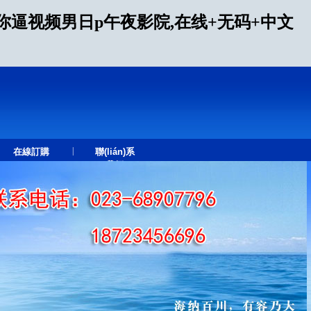
逼视频男日p午夜影院,在线+无码+中文
|
在線訂購
聯(lián)系
我們